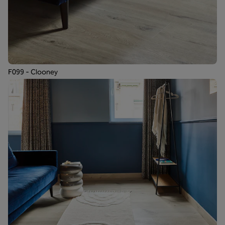
F099 - Clooney