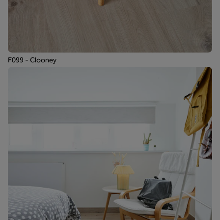
F099 - Clooney