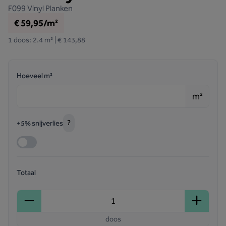
F099
Vinyl Planken
€ 59,95/m²
1 doos: 2.4 m² | € 143,88
Hoeveel m²
m²
?
+5% snijverlies
Totaal
doos