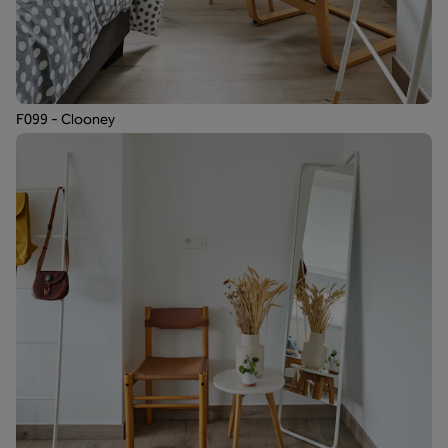
F099 - Clooney