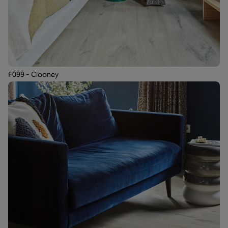
F099 - Clooney