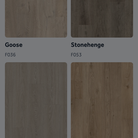
Goose
Stonehenge
F036
F053