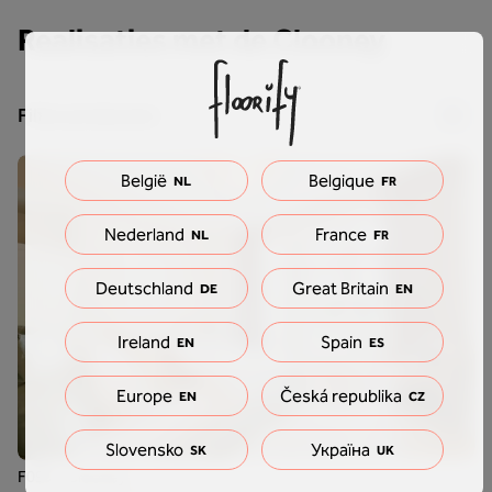
Realisaties met de Clooney
Filter producten
België
Belgique
NL
FR
Nederland
France
NL
FR
Deutschland
Great Britain
DE
EN
Ireland
Spain
EN
ES
Europe
Česká republika
EN
CZ
Slovensko
Україна
SK
UK
F099 - Clooney