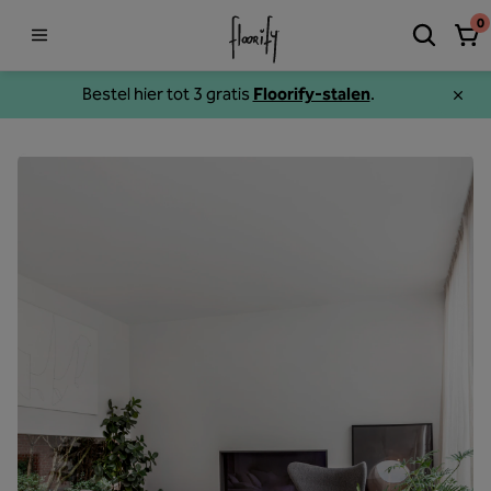
0
Bestel hier tot 3 gratis
Floorify-stalen
.