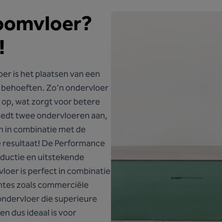
roomvloer?
!
loer is het plaatsen van een
n behoeften. Zo’n ondervloer
 op, wat zorgt voor betere
biedt twee ondervloeren aan,
n in combinatie met de
te resultaat! De Performance
eductie en uitstekende
loer is perfect in combinatie
mtes zoals commerciële
 ondervloer die superieure
n dus ideaal is voor