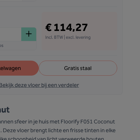
€ 114,27
Incl. BTW | excl. levering
os
kelwagen
Gratis staal
Bekijk deze vloer bij een verdeler
nut
nnen sfeer in je huis met Floorify F051 Coconut
. Deze vloer brengt lichte en frisse tinten in elke
ijke schoonheid van licht verweerde houten