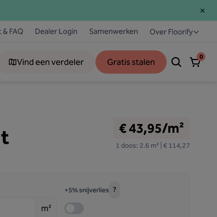
t & FAQ
Dealer Login
Samenwerken
Over Floorify
0
Vind een verdeler
Gratis stalen
€ 43,95/m²
t
1 doos: 2.6 m² | € 114,27
?
+5% snijverlies
m²