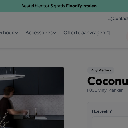
Bestel hier tot 3 gratis
Floorify-stalen
.
Contac
derhoud
Accessoires
Offerte aanvragen
Vinyl Planken
Coconu
F051
Vinyl Planken
Hoeveel m²