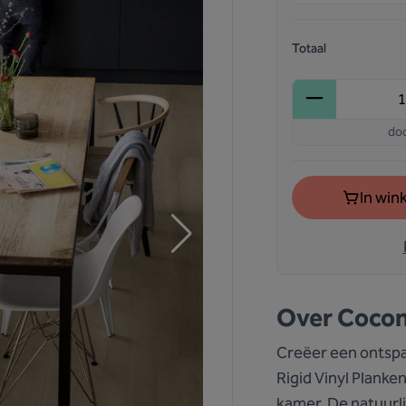
Totaal
do
In win
Over
Coco
Creëer een ontspa
Rigid Vinyl Planken
kamer. De natuurl