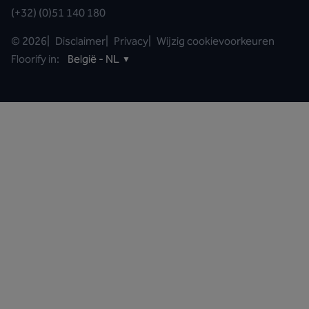
(+32) (0)51 140 180
©
2026
|
Disclaimer
|
Privacy
|
Wijzig cookievoorkeuren
Floorify in:
België - NL
▼