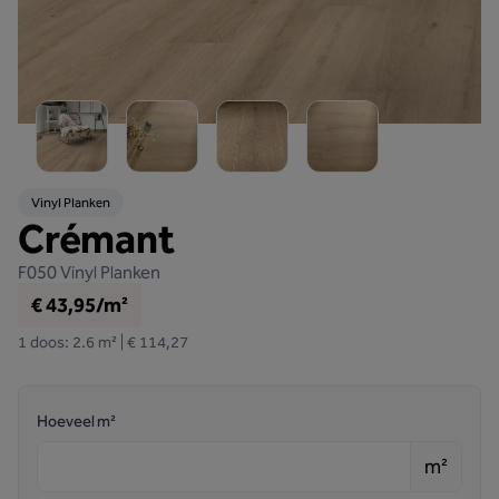
Vinyl Planken
Crémant
F050
Vinyl Planken
€ 43,95/m²
1 doos: 2.6 m² | € 114,27
Hoeveel m²
m²