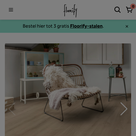
0
Bestel hier tot 3 gratis
Floorify-stalen
.