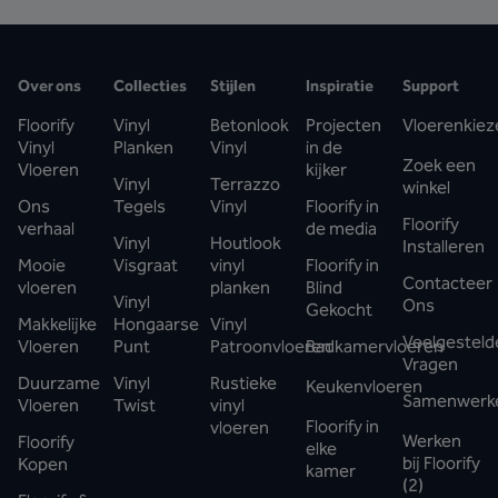
Over ons
Collecties
Stijlen
Inspiratie
Support
Floorify
Vinyl
Betonlook
Projecten
Vloerenkiez
Vinyl
Planken
Vinyl
in de
Zoek een
Vloeren
kijker
Vinyl
Terrazzo
winkel
Ons
Tegels
Vinyl
Floorify in
Floorify
verhaal
de media
Vinyl
Houtlook
Installeren
Mooie
Visgraat
vinyl
Floorify in
Contacteer
vloeren
planken
Blind
Vinyl
Ons
Gekocht
Makkelijke
Hongaarse
Vinyl
Veelgesteld
Vloeren
Punt
Patroonvloeren
Badkamervloeren
Vragen
Duurzame
Vinyl
Rustieke
Keukenvloeren
Samenwerk
Vloeren
Twist
vinyl
Floorify in
vloeren
Werken
Floorify
elke
bij Floorify
Kopen
kamer
(2)