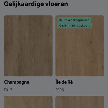
Gelijkaardige vloeren
Keuze van Gregg Sulkin
Gezien in Blind Gekocht
Champagne
Île de Ré
F017
F096