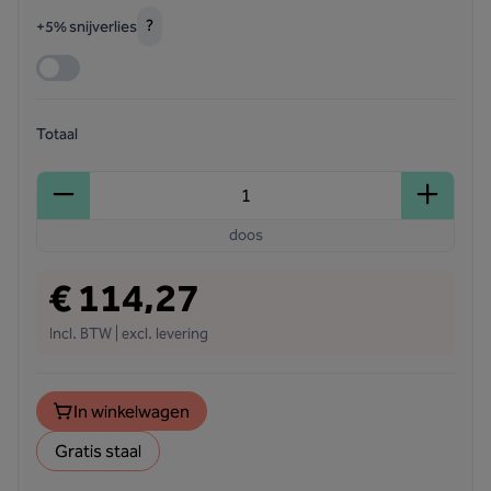
?
+5% snijverlies
Totaal
doos
€ 114,27
Incl. BTW | excl. levering
In winkelwagen
Gratis staal