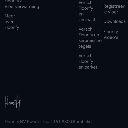
Floorify &
Verschil
Registreer
Vloerverwarming
Floorify
je Vloer
en
Meer
laminaat
Downloads
over
Floorify
Verschil
Floorify
Floorify en
Video's
keramische
tegels
Verschil
Floorify
en parket
Floorify NV Kwadestraat 151 8800 Rumbeke