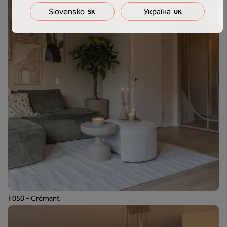
Slovensko
Україна
SK
UK
F050 - Crémant