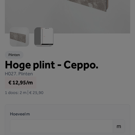
Plinten
Hoge plint - Ceppo.
H027.
Plinten
€ 12,95/m
1 doos: 2 m | € 25,90
Hoeveel m
m