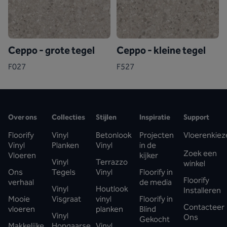
Ceppo - grote tegel
Ceppo - kleine tegel
F027
F527
Over ons
Collecties
Stijlen
Inspiratie
Support
Floorify
Vinyl
Betonlook
Projecten
Vloerenkiez
Vinyl
Planken
Vinyl
in de
Zoek een
Vloeren
kijker
Vinyl
Terrazzo
winkel
Ons
Tegels
Vinyl
Floorify in
Floorify
verhaal
de media
Vinyl
Houtlook
Installeren
Mooie
Visgraat
vinyl
Floorify in
Contacteer
vloeren
planken
Blind
Vinyl
Ons
Gekocht
Makkelijke
Hongaarse
Vinyl