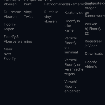
Veelgesteld
Vloeren
Punt
Patroonvloeren
Badkamervloeren
Vragen
Duurzame
Vinyl
Rustieke
Keukenvloeren
Samenwerk
Vloeren
Twist
vinyl
Floorify in
vloeren
Werken
Floorify
elke
bij Floorify
Kopen
kamer
(2)
Floorify &
Verschil
Registreer
Vloerverwarming
Floorify
je Vloer
en
Meer
laminaat
Downloads
over
Floorify
Verschil
Floorify
Floorify en
Video's
keramische
tegels
Verschil
Floorify
en parket