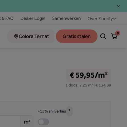
t & FAQ
Dealer Login
Samenwerken
Over Floorify
0
Colora Ternat
Gratis stalen
€ 59,95/m²
1 doos: 2.25 m² | € 134,89
?
+15% snijverlies
m²