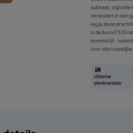
subtiele, stijlvoll
verandert in een g
leg je deze prach
is de Ikura F333 ni
levensstijl - wate
voor alle huiselij
Ultieme
plankvariatie