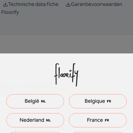
Technische data fiche
Garantievoorwaarden
 Floorify
ndsnel. Vaarwel parketlijm,
 blijft er meer tijd over
België
Belgique
NL
FR
Nederland
France
NL
FR