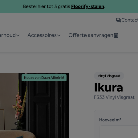
Bestel hier tot 3 gratis
Floorify-stalen
.
Contac
derhoud
Accessoires
Offerte aanvragen
Vinyl Visgraat
Keuze van Daan Alferink!
Ikura
F333
Vinyl Visgraat
Hoeveel m²