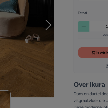
Totaal
do
In win
Over
Ikura
Dans en dartel doo
visgraatvloer die 
Deze moderne inte