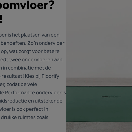
roomvloer?
!
loer is het plaatsen van een
n behoeften. Zo’n ondervloer
 op, wat zorgt voor betere
biedt twee ondervloeren aan,
n in combinatie met de
resultaat! Kies bij Floorify
r, zodat de vele
e Performance ondervloer is
luidsreductie en uitstekende
oer is ook perfect in
 drukke ruimtes zoals