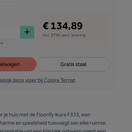
€ 134,89
Incl. BTW | excl. levering
os
kelwagen
Gratis staal
Bekijk deze vloer bij Colora Ternat
r je huis met de Floorify Ikura F333, een
charme en speelsheid toevoegt aan elke ruimte.
rpretatie van een klassiek ontwerp voegt een