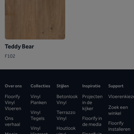
Teddy Bear
F102
Over ons
Collecties
Stijlen
Inspiratie
Support
Floorify
Vinyl
Betonlook
Projecten
Vloerenkiez
Vinyl
Planken
Vinyl
in de
Zoek een
Vloeren
kijker
Vinyl
Terrazzo
winkel
Ons
Tegels
Vinyl
Floorify in
Floorify
verhaal
de media
Vinyl
Houtlook
Installeren