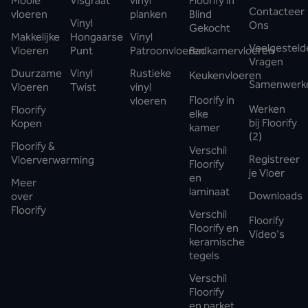
Mooie
Visgraat
vinyl
Floorify in
Contacteer
vloeren
planken
Blind
Vinyl
Ons
Gekocht
Makkelijke
Hongaarse
Vinyl
Veelgesteld
Vloeren
Punt
Patroonvloeren
Badkamervloeren
Vragen
Duurzame
Vinyl
Rustieke
Keukenvloeren
Samenwerk
Vloeren
Twist
vinyl
Floorify in
vloeren
Werken
Floorify
elke
bij Floorify
Kopen
kamer
(2)
Floorify &
Verschil
Registreer
Vloerverwarming
Floorify
je Vloer
en
Meer
laminaat
Downloads
over
Floorify
Verschil
Floorify
Floorify en
Video's
keramische
tegels
Verschil
Floorify
en parket