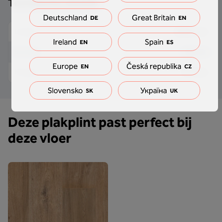
Technische details
Deutschland
Great Britain
DE
EN
2000 mm
Lengte
Ireland
Spain
EN
ES
18 mm
Breedte
Europe
Česká republika
EN
CZ
2,5 mm
Hoogte
Slovensko
Україна
SK
UK
Deze plakplint past perfect bij
deze vloer