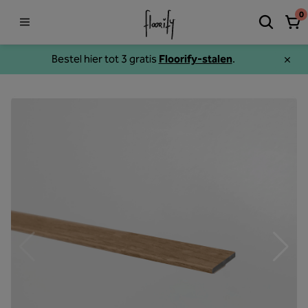
0
Bestel hier tot 3 gratis
Floorify-stalen
.