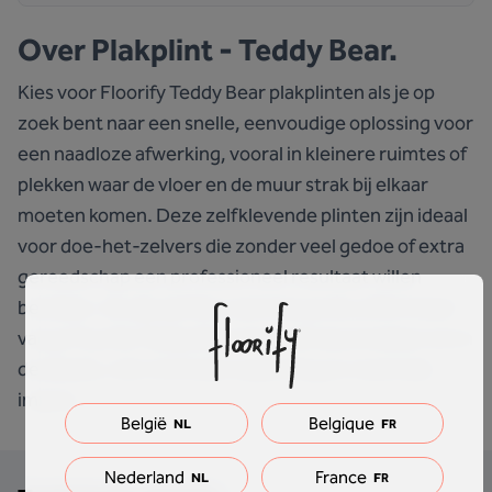
Over
Plakplint - Teddy Bear.
Kies voor Floorify Teddy Bear plakplinten als je op
zoek bent naar een snelle, eenvoudige oplossing voor
een naadloze afwerking, vooral in kleinere ruimtes of
plekken waar de vloer en de muur strak bij elkaar
moeten komen. Deze zelfklevende plinten zijn ideaal
voor doe-het-zelvers die zonder veel gedoe of extra
gereedschap een professioneel resultaat willen
bereiken. Ze zijn perfect wanneer je de uniformiteit
van je Floorify Teddy Bearvloer wilt doortrekken tot in
de details, met minimale inspanning en maximale
impact.
België
Belgique
NL
FR
Nederland
France
NL
FR