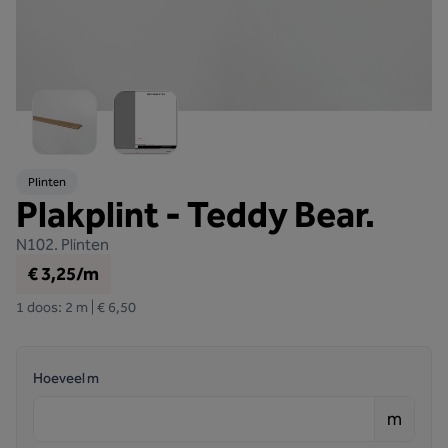
Plinten
Plakplint - Teddy Bear.
N102.
Plinten
€ 3,25/m
1 doos: 2 m | € 6,50
Hoeveel m
m