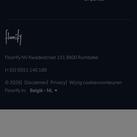
Floorify NV Kwadestraat 151 8800 Rumbeke
(+32) (0)51 140 180
©
2026
|
Disclaimer
|
Privacy
|
Wijzig cookievoorkeuren
Floorify in:
België - NL
▼