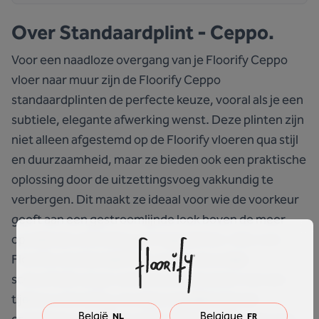
Over
Standaardplint - Ceppo.
Voor een naadloze overgang van je Floorify Ceppo
vloer naar muur zijn de Floorify Ceppo
standaardplinten de perfecte keuze, vooral als je een
subtiele, elegante afwerking wenst. Deze plinten zijn
niet alleen afgestemd op de Floorify vloeren qua stijl
en duurzaamheid, maar ze bieden ook een praktische
oplossing door de uitzettingsvoeg vakkundig te
verbergen. Dit maakt ze ideaal voor wie de voorkeur
geeft aan een gestroomlijnde look boven de meer
opvallende uitstraling van hoge plinten. Kies voor
Floorify standaardplinten om de natuurlijke
schoonheid van je ruimte te accentueren met een
tijdloze uitstraling, terwijl je tegelijkertijd een
België
Belgique
NL
FR