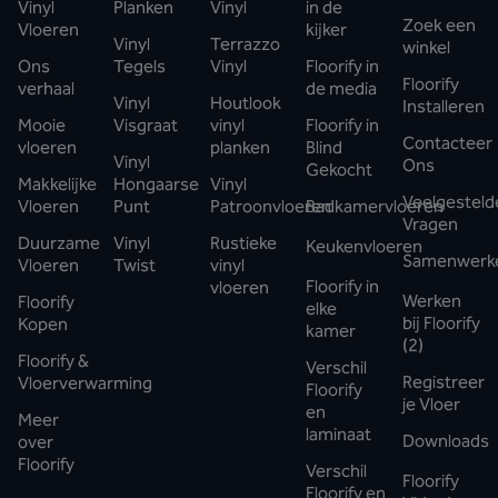
Vinyl
Planken
Vinyl
in de
Zoek een
Vloeren
kijker
Vinyl
Terrazzo
winkel
Ons
Tegels
Vinyl
Floorify in
Floorify
verhaal
de media
Vinyl
Houtlook
Installeren
Mooie
Visgraat
vinyl
Floorify in
Contacteer
vloeren
planken
Blind
Vinyl
Ons
Gekocht
Makkelijke
Hongaarse
Vinyl
Veelgesteld
Vloeren
Punt
Patroonvloeren
Badkamervloeren
Vragen
Duurzame
Vinyl
Rustieke
Keukenvloeren
Samenwerk
Vloeren
Twist
vinyl
Floorify in
vloeren
Werken
Floorify
elke
bij Floorify
Kopen
kamer
(2)
Floorify &
Verschil
Registreer
Vloerverwarming
Floorify
je Vloer
en
Meer
laminaat
Downloads
over
Floorify
Verschil
Floorify
Floorify en