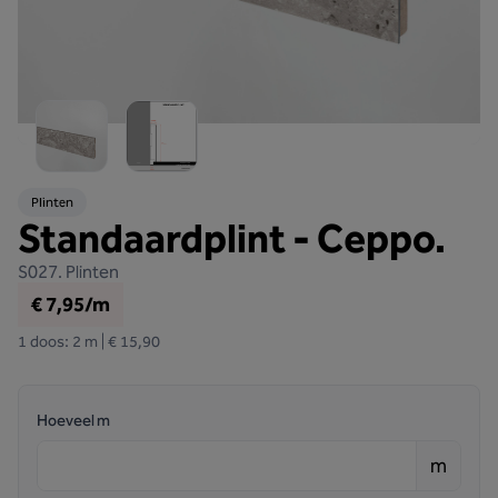
Plinten
Standaardplint - Ceppo.
S027.
Plinten
€ 7,95/m
1 doos: 2 m | € 15,90
Hoeveel m
m