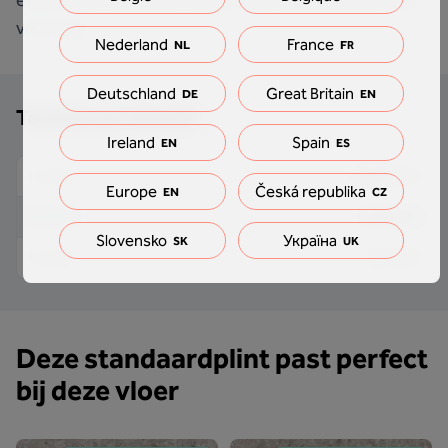
essentieel onderdeel van je vloerinstallatie discreet
verbergt.
Nederland
France
NL
FR
Deutschland
Great Britain
DE
EN
Technische details
Ireland
Spain
EN
ES
2000 mm
Lengte
Europe
Česká republika
EN
CZ
9.5 mm
Breedte
Slovensko
Україна
SK
UK
61 mm
Hoogte
Deze standaardplint past perfect
bij deze vloer