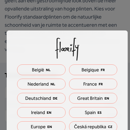
geeft aan een gestroomlijnde look boven de meer
opvallende uitstraling van hoge plinten. Kies voor
Floorify standaardplinten om de natuurlijke
schoonheid van je ruimte te accentueren met een
tijdloze uitstraling, terwijl je tegelijkertijd een
essentieel onderdeel van je vloerinstallatie discreet
verbergt.
België
Belgique
NL
FR
Technische details
Nederland
France
NL
FR
2000 mm
Lengte
Deutschland
Great Britain
DE
EN
9.5 mm
Breedte
Ireland
Spain
EN
ES
61 mm
Hoogte
Europe
Česká republika
EN
CZ