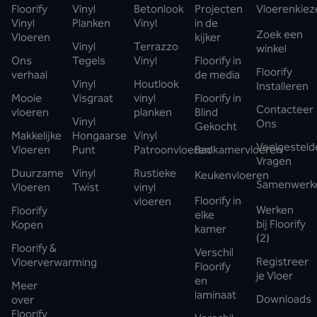
Floorify
Vinyl
Betonlook
Projecten
Vloerenkiez
Vinyl
Planken
Vinyl
in de
Zoek een
Vloeren
kijker
Vinyl
Terrazzo
winkel
Ons
Tegels
Vinyl
Floorify in
Floorify
verhaal
de media
Vinyl
Houtlook
Installeren
Mooie
Visgraat
vinyl
Floorify in
Contacteer
vloeren
planken
Blind
Vinyl
Ons
Gekocht
Makkelijke
Hongaarse
Vinyl
Veelgesteld
Vloeren
Punt
Patroonvloeren
Badkamervloeren
Vragen
Duurzame
Vinyl
Rustieke
Keukenvloeren
Samenwerk
Vloeren
Twist
vinyl
Floorify in
vloeren
Werken
Floorify
elke
bij Floorify
Kopen
kamer
(2)
Floorify &
Verschil
Registreer
Vloerverwarming
Floorify
je Vloer
en
Meer
laminaat
Downloads
over
Floorify