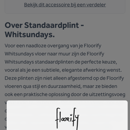
Bekijk dit accessoire bij een verdeler
Over
Standaardplint -
Whitsundays.
Voor een naadloze overgang van je Floorify
Whitsundays vloer naar muur zijn de Floorify
Whitsundays standaardplinten de perfecte keuze,
vooral als je een subtiele, elegante afwerking wenst.
Deze plinten zijn niet alleen afgestemd op de Floorify
vloeren qua stijl en duurzaamheid, maar ze bieden
ook een praktische oplossing door de uitzettingsvoeg
vakkundig te verbergen. Dit maakt ze ideaal voor wie
de voorkeur geeft aan een gestroomlijnde look boven
de meer opvallende uitstraling van hoge plinten. Kies
voor Floorify standaardplinten om de natuurlijke