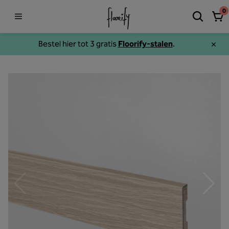
0
Bestel hier tot 3 gratis
Floorify-stalen
.