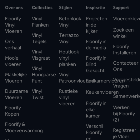
Over ons
Collecties
Stijlen
Inspiratie
Support
Floorify
Vinyl
Betonlook
Projecten
Vloerenkiez
Vinyl
Planken
Vinyl
in de
Zoek een
Vloeren
kijker
Vinyl
Terrazzo
winkel
Ons
Tegels
Vinyl
Floorify in
Floorify
verhaal
de media
Vinyl
Houtlook
Installeren
Mooie
Visgraat
vinyl
Floorify in
Contacteer
vloeren
planken
Blind
Vinyl
Ons
Gekocht
Makkelijke
Hongaarse
Vinyl
Veelgesteld
Vloeren
Punt
Patroonvloeren
Badkamervloeren
Vragen
Duurzame
Vinyl
Rustieke
Keukenvloeren
Samenwerk
Vloeren
Twist
vinyl
Floorify in
vloeren
Werken
Floorify
elke
bij Floorify
Kopen
kamer
(2)
Floorify &
Verschil
Registreer
Vloerverwarming
Floorify
je Vloer
en