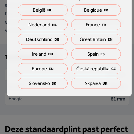
schoonheid van je ruimte te accentueren met een
België
Belgique
NL
FR
tijdloze uitstraling, terwijl je tegelijkertijd een
essentieel onderdeel van je vloerinstallatie discreet
Nederland
France
NL
FR
verbergt.
Deutschland
Great Britain
DE
EN
Ireland
Spain
EN
ES
Technische details
Europe
Česká republika
EN
CZ
2000 mm
Lengte
Slovensko
Україна
SK
UK
9.5 mm
Breedte
61 mm
Hoogte
Deze standaardplint past perfect