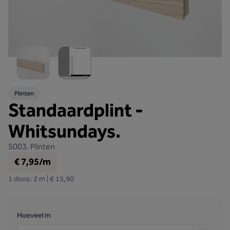
Plinten
Standaardplint -
Whitsundays.
S003.
Plinten
€ 7,95/m
1 doos: 2 m | € 15,90
Hoeveel m