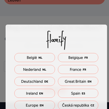
Leuven
Nog extra inspiratie in mailbox?
Ontvang inspirerende mailings over onze vloeren. En
blijf op de hoogte van alle acties.
E-mailadres
België
Belgique
NL
FR
Nederland
France
NL
FR
Ik ga akkoord met
het privacybeleid
Deutschland
Great Britain
DE
EN
Schrijf je in
Ireland
Spain
EN
ES
Europe
Česká republika
EN
CZ