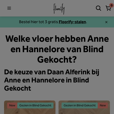
0
Bestel hier tot 3 gratis
Floorify-stalen
.
Welke vloer hebben Anne
en Hannelore van Blind
Gekocht?
De keuze van Daan Alferink bij
Anne en Hannelore in Blind
Gekocht
New
Gezien in Blind Gekocht
Gezien in Blind Gekocht
New