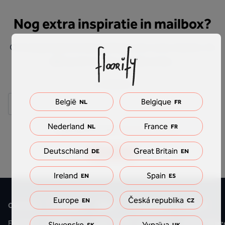
Nog extra inspiratie in mailbox?
Ontvang inspirerende mailings over onze vloeren. En
blijf op de hoogte van alle acties.
E-mailadres
België
Belgique
NL
FR
Nederland
France
NL
FR
Ik ga akkoord met
het privacybeleid
Deutschland
Great Britain
DE
Schrijf je in
EN
Ireland
Spain
EN
ES
Europe
Česká republika
EN
CZ
Over ons
Collecties
Stijlen
Inspiratie
Support
Floorify
Vinyl
Betonlook
Projecten
Vloerenkiez
Slovensko
Україна