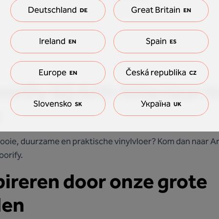
Deutschland
Great Britain
F717
DE
EN
Ireland
Spain
EN
ES
Europe
Česká republika
EN
CZ
rify bij Arti-Interieur i
Slovensko
Україна
SK
UK
p
ooie, duurzame en praktische vinylvloer? Kom dan naar Ar
loorify.
spireren door onze grote
den