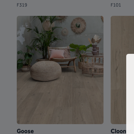
F319
F101
Goose
Clooney