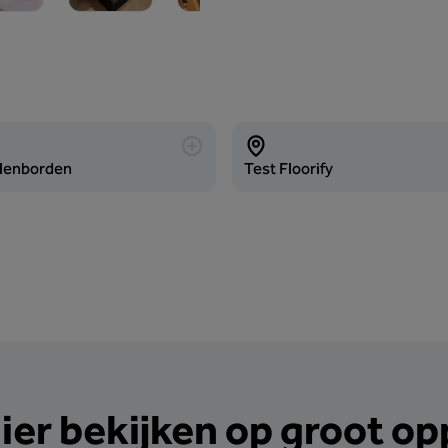
alenborden
Test Floorify
hier bekijken op groot o