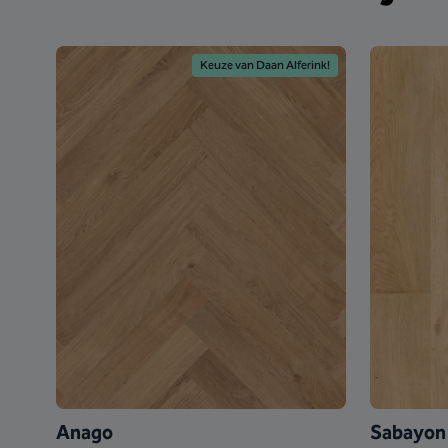
Keuze van Daan Alferink!
Anago
Sabayon