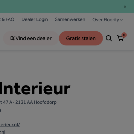
t & FAQ
Dealer Login
Samenwerken
Over Floorify
0
Vind een dealer
Gratis stalen
Interieur
t 47 A · 2131 AA Hoofddorp
g
erieur.nl/
.nl