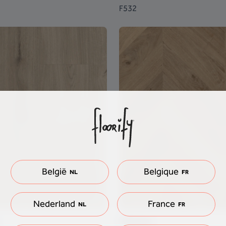
F532
België
Belgique
NL
FR
Nederland
France
NL
FR
Odette