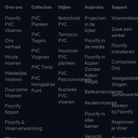
Over ons
Collecties
Stijlen
Inspiratie
Support
Floorify
PVC
Betonlook
Projecten
Vloerenkiez
PVC
Planken
PVC
in de
Zoek een
Vloeren
kijker
PVC
Terrazzo
winkel
Ons
Tegels
PVC
Floorify in
Floorify
verhaal
de media
PVC
Houtlook
Installeren
Mooie
Visgraat
PVC
Floorify in
Contacteer
vloeren
planken
Kopen
PVC Twist
Ons
Zonder
Makkelijke
PVC
Kijken
PVC
Veelgesteld
Vloeren
Patroonvloeren
België
Hongaarse
Vragen
Duurzame
Rustieke
Punt
Badkamervloeren
Samenwerk
Vloeren
PVC
vloeren
Keukenvloeren
Werken
Floorify
bij Floorify
Kopen
Floorify in
elke
Registreer
Floorify &
kamer
je Vloer
Vloerverwarming
Verschil