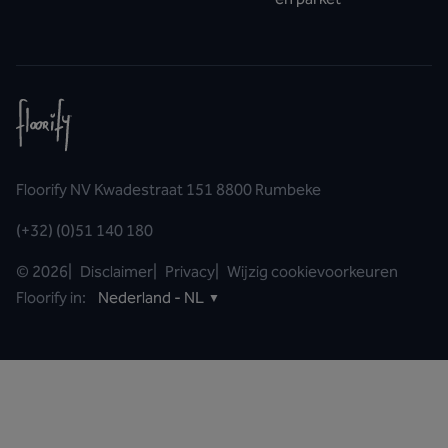
Floorify NV Kwadestraat 151 8800 Rumbeke
(+32) (0)51 140 180
©
2026
|
Disclaimer
|
Privacy
|
Wijzig cookievoorkeuren
Floorify in:
Nederland - NL
▼