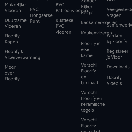
Zonder
Makkelijke
PVC
Kijken
PVC
Veelgesteld
Vloeren
Patroonvloeren
België
Hongaarse
Vragen
Duurzame
Rustieke
Punt
Badkamervloeren
Samenwerk
Vloeren
PVC
vloeren
Keukenvloeren
Werken
Floorify
bij Floorify
Kopen
Floorify in
elke
Registreer
Floorify &
kamer
je Vloer
Vloerverwarming
Verschil
Downloads
Meer
Floorify
over
en
Floorify
Floorify
laminaat
Video's
Verschil
Floorify en
keramische
tegels
Verschil
Floorify
en parket