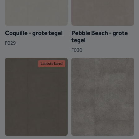
Coquille - grote tegel
Pebble Beach - grote
tegel
F029
F030
Laatste kans!