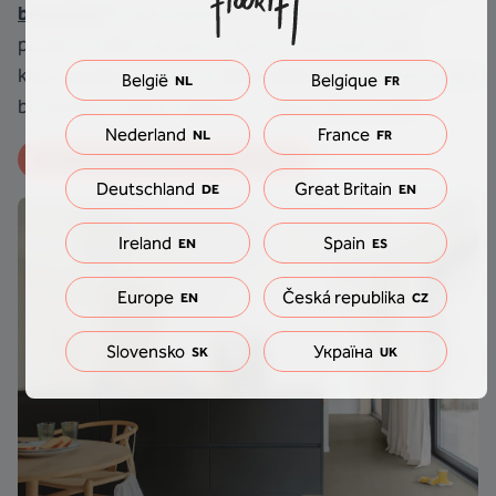
betonlook
in drie verschillende neutrale tinten
passen in elke ruimte en met om het even welk
kleurenpalet. De extra dikke slijtlaag (0,55 mm) houdt
België
Belgique
NL
FR
bovendien stand in elke druk bezochte ruimte.
Nederland
France
NL
FR
Ontdek PVC vloeren in elke kamer 
Deutschland
Great Britain
DE
EN
Ireland
Spain
EN
ES
Europe
Česká republika
EN
CZ
Slovensko
Україна
SK
UK