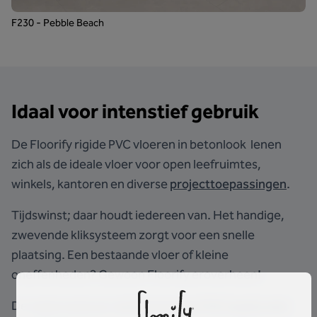
F230 - Pebble Beach
Idaal voor intenstief gebruik
De Floorify rigide PVC vloeren in betonlook lenen
zich als de ideale vloer voor open leefruimtes,
winkels, kantoren en diverse
projecttoepassingen
.
Tijdswinst; daar houdt iedereen van. Het handige,
zwevende kliksysteem zorgt voor een snelle
plaatsing. Een bestaande vloer of kleine
oneffenheden? Gewoon Floorify eroverheen!
De
watervaste en vlekbestendige
PVC tegels met