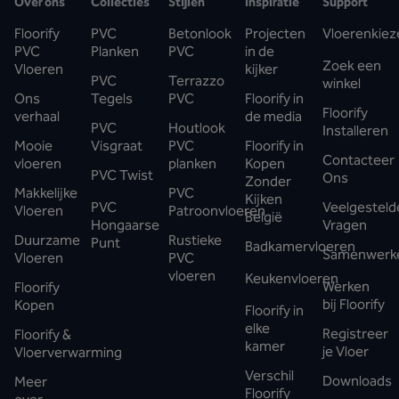
Over ons
Collecties
Stijlen
Inspiratie
Support
Floorify
PVC
Betonlook
Projecten
Vloerenkiez
PVC
Planken
PVC
in de
Zoek een
Vloeren
kijker
PVC
Terrazzo
winkel
Ons
Tegels
PVC
Floorify in
Floorify
verhaal
de media
PVC
Houtlook
Installeren
Mooie
Visgraat
PVC
Floorify in
Contacteer
vloeren
planken
Kopen
PVC Twist
Ons
Zonder
Makkelijke
PVC
Kijken
PVC
Veelgesteld
Vloeren
Patroonvloeren
België
Hongaarse
Vragen
Duurzame
Rustieke
Punt
Badkamervloeren
Samenwerk
Vloeren
PVC
vloeren
Keukenvloeren
Werken
Floorify
bij Floorify
Kopen
Floorify in
elke
Registreer
Floorify &
kamer
je Vloer
Vloerverwarming
Verschil
Downloads
Meer
Floorify