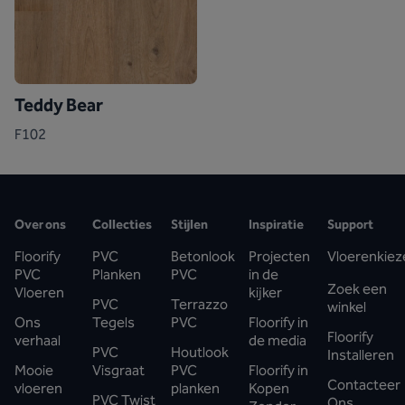
Teddy Bear
F102
Over ons
Collecties
Stijlen
Inspiratie
Support
Floorify
PVC
Betonlook
Projecten
Vloerenkiez
PVC
Planken
PVC
in de
Zoek een
Vloeren
kijker
PVC
Terrazzo
winkel
Ons
Tegels
PVC
Floorify in
Floorify
verhaal
de media
PVC
Houtlook
Installeren
Mooie
Visgraat
PVC
Floorify in
Contacteer
vloeren
planken
Kopen
PVC Twist
Ons