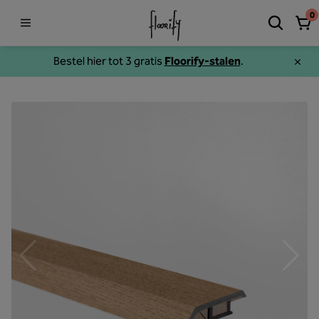
0
Bestel hier tot 3 gratis
Floorify-stalen
.