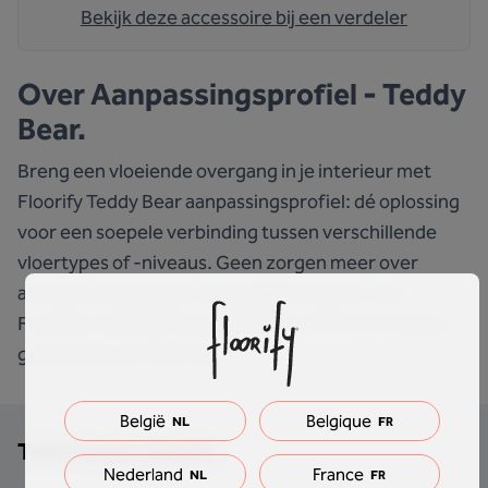
Bekijk deze accessoire bij een verdeler
Over
Aanpassingsprofiel - Teddy
Bear.
Breng een vloeiende overgang in je interieur met
Floorify Teddy Bear aanpassingsprofiel: dé oplossing
voor een soepele verbinding tussen verschillende
vloertypes of -niveaus. Geen zorgen meer over
abrupte overgangen of ongelijke vloeren; met
Floorify creëer je moeiteloos een uniform en stijlvol
geheel door je hele huis.
België
Belgique
NL
FR
Technische details
Nederland
France
NL
FR