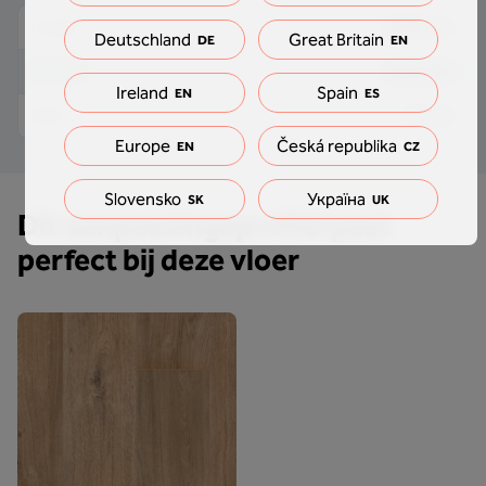
2000 mm
Lengte
Deutschland
Great Britain
DE
EN
40.5 mm
Breedte
Ireland
Spain
EN
ES
10 mm
Dikte
Europe
Česká republika
EN
CZ
Slovensko
Україна
SK
UK
Dit aanpassingsprofiel past
perfect bij deze vloer