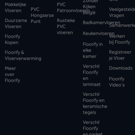
Zonder
Makkelijke
PVC
Kijken
PVC
Veelgesteld
Vloeren
Patroonvloeren
België
Hongaarse
Vragen
Duurzame
Rustieke
Punt
Badkamervloeren
Samenwerk
Vloeren
PVC
vloeren
Keukenvloeren
Werken
Floorify
bij Floorify
Kopen
Floorify in
elke
Registreer
Floorify &
kamer
je Vloer
Vloerverwarming
Verschil
Downloads
Meer
Floorify
over
en
Floorify
Floorify
laminaat
Video's
Verschil
Floorify en
keramische
tegels
Verschil
Floorify
en parket