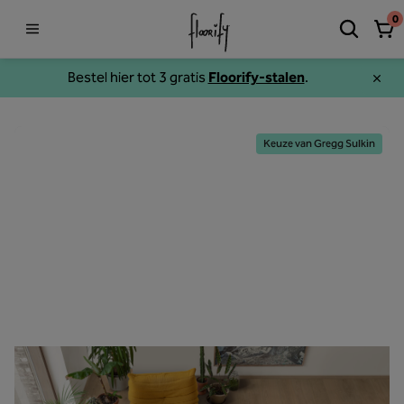
0
Bestel hier tot 3 gratis
Floorify-stalen
.
Keuze van Gregg Sulkin