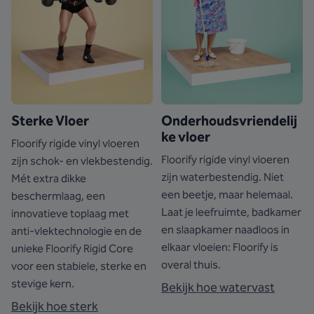
Sterke Vloer
Onderhoudsvriendelij
ke vloer
Floorify rigide vinyl vloeren
Floorify rigide vinyl vloeren
zijn schok- en vlekbestendig.
zijn waterbestendig. Niet
Mét extra dikke
een beetje, maar helemaal.
beschermlaag, een
Laat je leefruimte, badkamer
innovatieve toplaag met
en slaapkamer naadloos in
anti-vlektechnologie en de
elkaar vloeien: Floorify is
unieke Floorify Rigid Core
overal thuis.
voor een stabiele, sterke en
stevige kern.
Bekijk hoe watervast
Bekijk hoe sterk