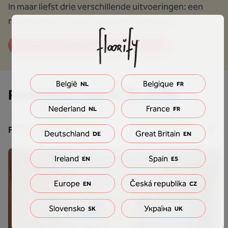
In maar liefst drie verschillende uitvoeringen: een
rechte trap, Z-trap en trap met trapneus.
Ontdek de mogelijkheden voor jouw trap
België
Belgique
NL
FR
Realisaties met de Île de Ré
Nederland
France
NL
FR
Filter producten
Deutschland
Great Britain
DE
EN
Ireland
Spain
EN
ES
Europe
Česká republika
EN
CZ
Slovensko
Україна
SK
UK