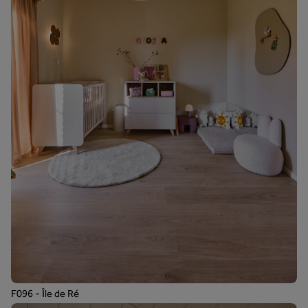
F096 - Île de Ré