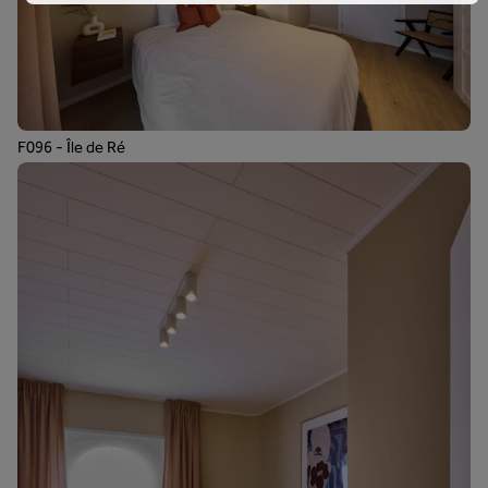
F096 - Île de Ré