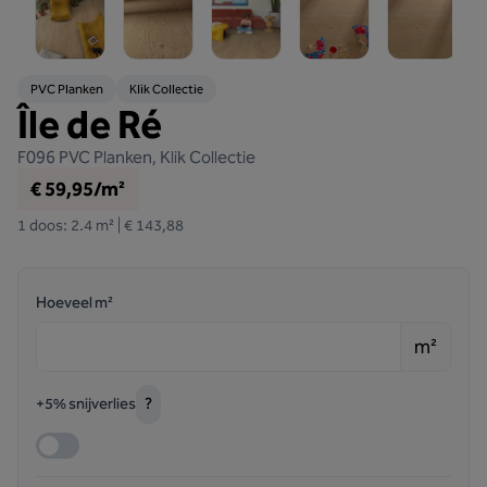
PVC Planken
Klik Collectie
Île de Ré
F096
PVC Planken, Klik Collectie
€ 59,95/m²
1 doos: 2.4 m² | € 143,88
Hoeveel m²
m²
?
+5% snijverlies