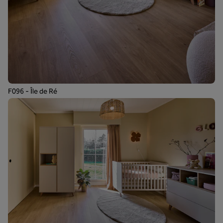
F096 - Île de Ré