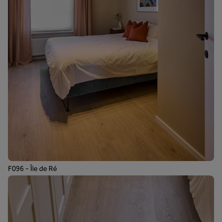
F096 - Île de Ré