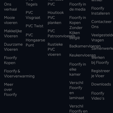
Ons
Tegels
PVC
Floorify in
Floorify
verhaal
de media
PVC
Houtlook
Installeren
Mooie
Visgraat
PVC
Floorify in
Contacteer
vloeren
planken
Kopen
PVC Twist
Ons
Zonder
Makkelijke
PVC
Kijken
PVC
Veelgesteld
Vloeren
Patroonvloeren
België
Hongaarse
Vragen
Duurzame
Rustieke
Punt
Badkamervloeren
Samenwerk
Vloeren
PVC
vloeren
Keukenvloeren
Werken
Floorify
bij Floorify
Kopen
Floorify in
elke
Registreer
Floorify &
kamer
je Vloer
Vloerverwarming
Verschil
Downloads
Meer
Floorify
over
en
Floorify
Floorify
laminaat
Video's
Verschil
Floorify en