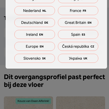
Nederland
France
NL
FR
Technische details
Deutschland
Great Britain
DE
EN
2000 mm
Lengte
Ireland
Spain
EN
ES
34 mm
Breedte
Europe
Česká republika
EN
CZ
10 mm
Dikte
Slovensko
Україна
SK
UK
Dit overgangsprofiel past perfect
bij deze vloer
Keuze van Daan Alferink!