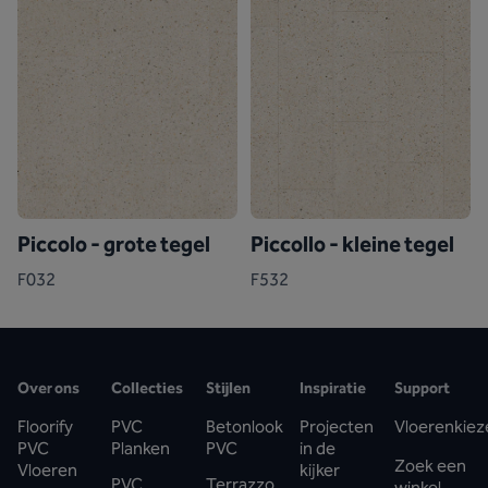
Piccolo - grote tegel
Piccollo - kleine tegel
F032
F532
Over ons
Collecties
Stijlen
Inspiratie
Support
Floorify
PVC
Betonlook
Projecten
Vloerenkiez
PVC
Planken
PVC
in de
Zoek een
Vloeren
kijker
PVC
Terrazzo
winkel