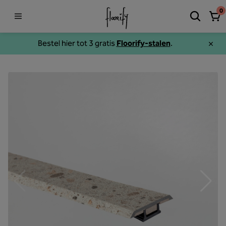
0
Bestel hier tot 3 gratis
Floorify-stalen
.