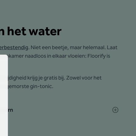
in het water
erbestendig
. Niet een beetje, maar helemaal. Laat
aapkamer naadloos in elkaar vloeien: Floorify is
ijdigheid krijg je gratis bij. Zowel voor het
die gemorste gin-tonic.
e kern