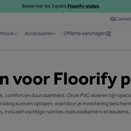
Bestel hier tot 3 gratis
Floorify-stalen
.
Contac
erhoud
Accessoires
Offerte aanvragen
 voor Floorify 
ie, comfort en duurzaamheid. Onze PVC vloeren zijn speci
nslang kunnen oplopen, waardoor je investering beschermd 
s, inclusief vochtige ruimtes zoals badkamers en keukens​​