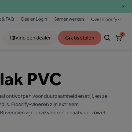
t & FAQ
Dealer Login
Samenwerken
Over Floorify
0
Vind een dealer
Gratis stalen
plak PVC
aal ontworpen voor duurzaamheid en stijl, en ze
is​​. Floorify-vloeren zijn extreem
. Bovendien zijn onze vloeren ideaal voor zowel