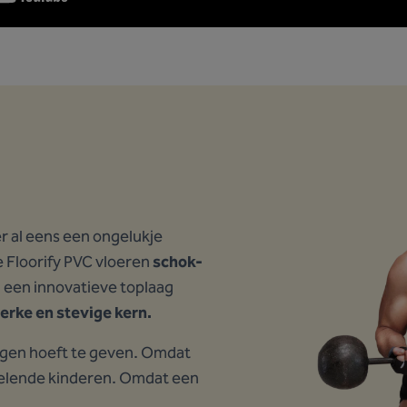
er al eens een ongelukje
e Floorify PVC vloeren
schok-
,
een innovatieve toplaag
terke en stevige kern.
rgen hoeft te geven. Omdat
spelende kinderen. Omdat een