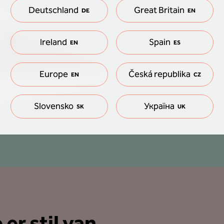
Deutschland
Great Britain
DE
EN
Ireland
Spain
EN
ES
Europe
Česká republika
EN
CZ
Slovensko
Україна
SK
UK
er stil van