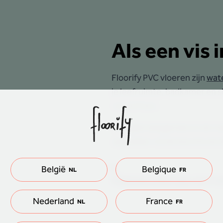
Als een vis 
Floorify PVC vloeren zijn
wat
je leefruimte, badkamer en sl
overal thuis.
Het gebruiksgemak en de veelz
spatwater uit de douche als 
België
Belgique
NL
FR
Helemaal watervast, tot in d
Nederland
France
NL
FR