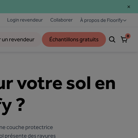
Login revendeur
Collaborer
À propos de Floorify
0
r un revendeur
Échantillons gratuits
r votre sol en
fy ?
ne couche protectrice
 sol présente des rayures