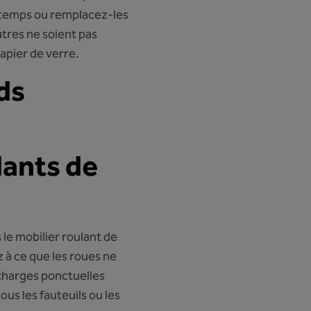
à temps ou remplacez-les
utres ne soient pas
apier de verre.
ds
lants de
le mobilier roulant de
z à ce que les roues ne
 charges ponctuelles
us les fauteuils ou les