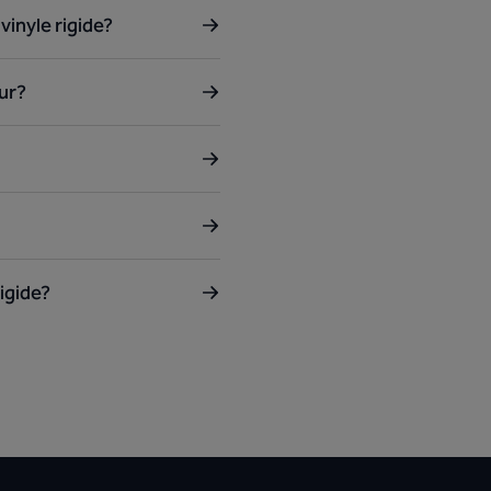
vinyle rigide?
eur?
rigide?