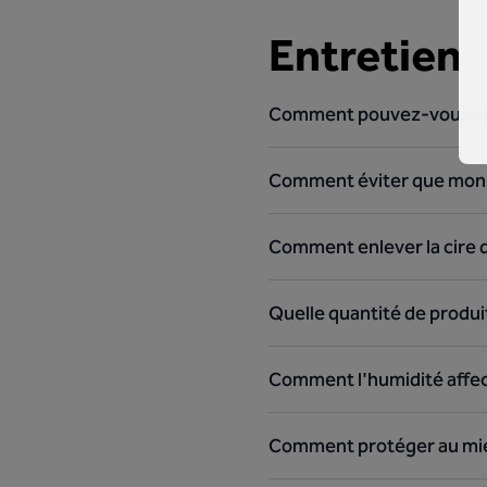
Entretien
Comment pouvez-vous nett
Comment éviter que mon sol
Comment enlever la cire d
Quelle quantité de produit
Comment l'humidité affect
Comment protéger au mieu