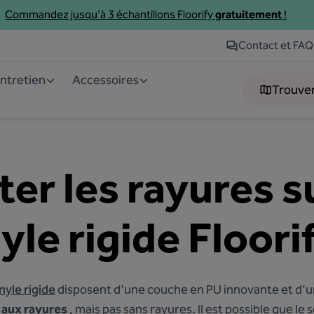
Commandez jusqu'à 3
échantillons
Floorify
gratuitement
!
Contact et FAQ
entretien
Accessoires
Trouve
r les rayures su
yle rigide Floori
inyle rigide
disposent d'une couche en PU innovante et d'u
 aux rayures
, mais pas sans rayures. Il est possible que le