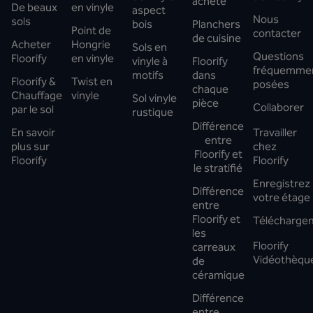
acheté
De beaux
en vinyle
aspect
Nous
sols
bois
Planchers
Point de
contacter
de cuisine
Acheter
Hongrie
Sols en
Questions
Floorify
en vinyle
vinyle à
Floorify
fréquemme
motifs
dans
Floorify &
Twist en
posées
chaque
Chauffage
vinyle
Sol vinyle
pièce
Collaborer
par le sol
rustique
Différence
En savoir
Travailler
entre
plus sur
chez
Floorify et
Floorify
Floorify
le stratifié
Enregistrez
Différence
votre étage
entre
Floorify et
Télécharge
les
Floorify
carreaux
Vidéothèqu
de
céramique
Différence
entre