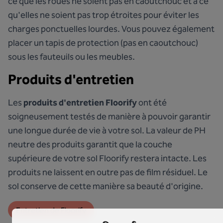
ce que les roues ne soient pas en caoutchouc et à ce
qu'elles ne soient pas trop étroites pour éviter les
charges ponctuelles lourdes. Vous pouvez également
placer un tapis de protection (pas en caoutchouc)
sous les fauteuils ou les meubles.
Produits d'entretien
Les
produits d'entretien Floorify
ont été
soigneusement testés de manière à pouvoir garantir
une longue durée de vie à votre sol. La valeur de PH
neutre des produits garantit que la couche
supérieure de votre sol Floorify restera intacte. Les
produits ne laissent en outre pas de film résiduel. Le
sol conserve de cette manière sa beauté d'origine.
Entretien de Floorify