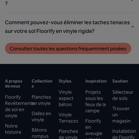
?
Comment pouvez-vous éliminer les taches tenaces
sur votre sol Floorify en vinyle rigide?
Consultez toutes les questions fréquemment posées
A propos
Collection
Styles
Inspiration
Soutien
de nous
s
Vinyle
Projets
Sélecteur
Floorify
Planches
aspect
sous les
de sols
Revêtements
en vinyle
béton
feux de la
Trouver
de sol en
rampe
Dalles en
Vinyle
un
vinyle
vinyle
Terrazzo
Floorify
magasin
Notre
en
Bâtons
Planches
Installation
histoire
aveugle
rompus
de vinyle
de Floorify