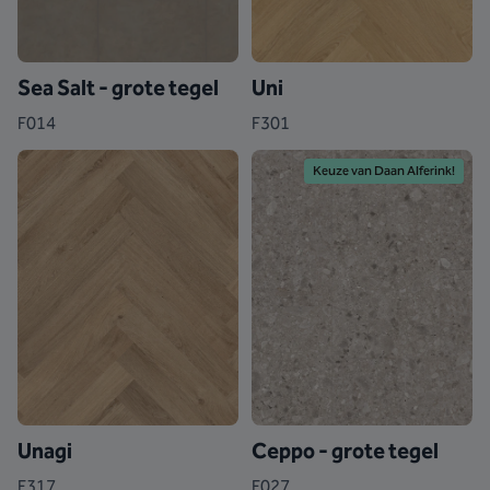
Sea Salt - grote tegel
Uni
F014
F301
Keuze van Daan Alferink!
Unagi
Ceppo - grote tegel
F317
F027