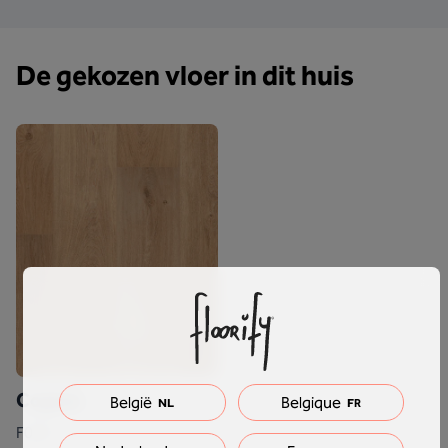
De gekozen vloer in dit huis
Cognac
België
Belgique
NL
FR
F019