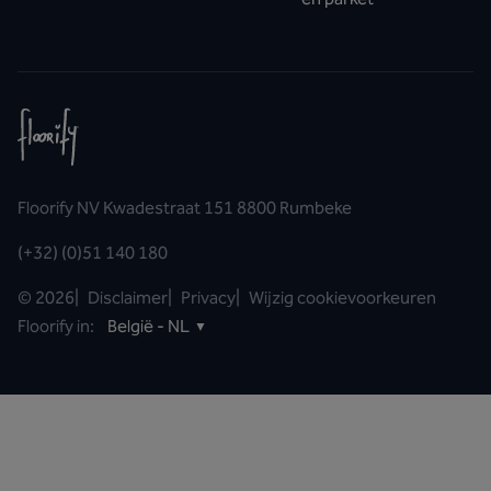
Floorify NV Kwadestraat 151 8800 Rumbeke
(+32) (0)51 140 180
©
2026
|
Disclaimer
|
Privacy
|
Wijzig cookievoorkeuren
Floorify in:
België - NL
▼