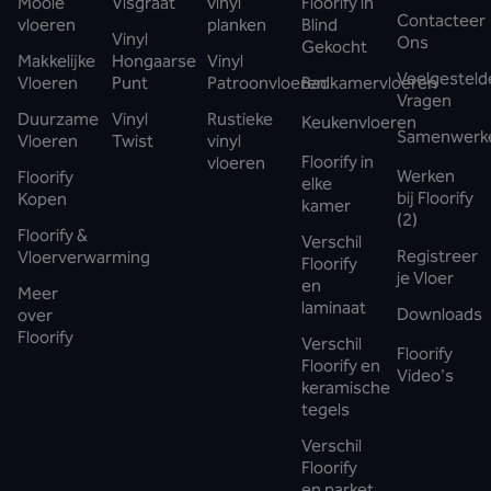
Mooie
Visgraat
vinyl
Floorify in
Contacteer
vloeren
planken
Blind
Vinyl
Ons
Gekocht
Makkelijke
Hongaarse
Vinyl
Veelgesteld
Vloeren
Punt
Patroonvloeren
Badkamervloeren
Vragen
Duurzame
Vinyl
Rustieke
Keukenvloeren
Samenwerk
Vloeren
Twist
vinyl
Floorify in
vloeren
Werken
Floorify
elke
bij Floorify
Kopen
kamer
(2)
Floorify &
Verschil
Registreer
Vloerverwarming
Floorify
je Vloer
en
Meer
laminaat
Downloads
over
Floorify
Verschil
Floorify
Floorify en
Video's
keramische
tegels
Verschil
Floorify
en parket