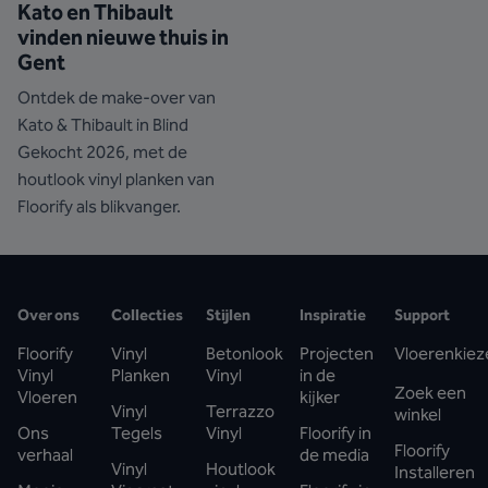
Kato en Thibault
vinden nieuwe thuis in
Gent
Ontdek de make-over van
Kato & Thibault in Blind
Gekocht 2026, met de
houtlook vinyl planken van
Floorify als blikvanger.
Over ons
Collecties
Stijlen
Inspiratie
Support
Floorify
Vinyl
Betonlook
Projecten
Vloerenkiez
Vinyl
Planken
Vinyl
in de
Zoek een
Vloeren
kijker
Vinyl
Terrazzo
winkel
Ons
Tegels
Vinyl
Floorify in
Floorify
verhaal
de media
Vinyl
Houtlook
Installeren