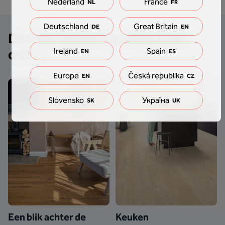
Nederland
France
NL
FR
Deutschland
Great Britain
DE
EN
Dit interesseert je misschien
ook...
Ireland
Spain
EN
ES
Europe
Česká republika
EN
CZ
Slovensko
Україна
SK
UK
Een blik achter de
Keuken