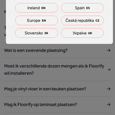
Ireland
Spain
EN
ES
Kan ik zelf een Floorify vinyl vloer plaatsen?
Europe
Česká republika
EN
CZ
10 basisprincipes bij het plaatsen van een Floorify
Slovensko
Україна
SK
UK
vloer
Wat is een zwevende plaatsing?
Moet ik verschillende dozen mengen als ik Floorify
wil installeren?
Mag je vinyl vloer in een keuken plaatsen?
Mag ik Floorify op laminaat plaatsen?