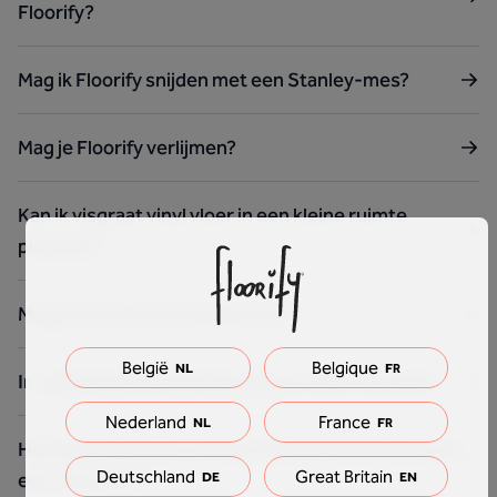
Floorify?
Mag ik Floorify snijden met een Stanley-mes?
Mag je Floorify verlijmen?
Kan ik visgraat vinyl vloer in een kleine ruimte
plaatsen?
Mag je Floorify overal plaatsen?
België
Belgique
NL
FR
In welke legrichting plaats je jouw vloer het best?
Nederland
France
NL
FR
Hoeveel snijverlies moet je rekenen bij aankoop van
Deutschland
Great Britain
een vinyl vloer?
DE
EN