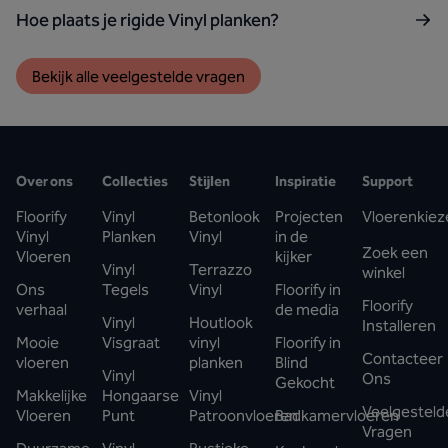
Hoe plaats je rigide Vinyl planken?
Bekijk alle veelgestelde vragen
Over ons
Collecties
Stijlen
Inspiratie
Support
Floorify
Vinyl
Betonlook
Projecten
Vloerenkiez
Vinyl
Planken
Vinyl
in de
Zoek een
Vloeren
kijker
Vinyl
Terrazzo
winkel
Ons
Tegels
Vinyl
Floorify in
Floorify
verhaal
de media
Vinyl
Houtlook
Installeren
Mooie
Visgraat
vinyl
Floorify in
Contacteer
vloeren
planken
Blind
Vinyl
Ons
Gekocht
Makkelijke
Hongaarse
Vinyl
Veelgesteld
Vloeren
Punt
Patroonvloeren
Badkamervloeren
Vragen