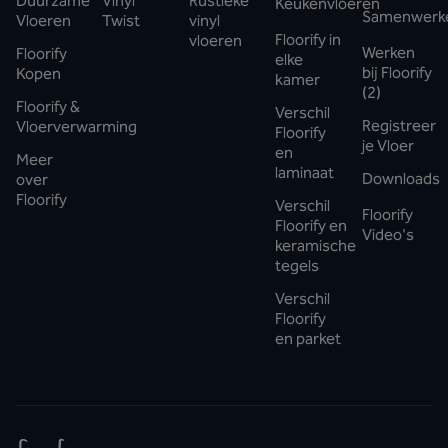
Duurzame
Vinyl
Rustieke
Keukenvloeren
Samenwerk
Vloeren
Twist
vinyl
Floorify in
vloeren
Werken
Floorify
elke
bij Floorify
Kopen
kamer
(2)
Floorify &
Verschil
Registreer
Vloerverwarming
Floorify
je Vloer
en
Meer
laminaat
Downloads
over
Floorify
Verschil
Floorify
Floorify en
Video's
keramische
tegels
Verschil
Floorify
en parket