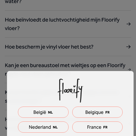
water?
Hoe beïnvloedt de luchtvochtigheid mijn Floorify
vloer?
Hoe bescherm je vinyl vloer het best?
Kan je een bureaustoel met wieltjes op een Floorify
rigide vinyl vloer gebruiken?
Kan je Floorify rigide vinyl vloer reinigen met een
stoomreiniger?
België
Belgique
NL
FR
Hoe kan je krassen op je Floorify rigide Vinyl vloer
Nederland
France
vermijden?
NL
FR