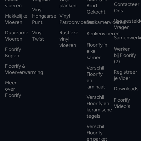
Contacteer
vloeren
planken
Blind
Vinyl
Ons
Gekocht
Makkelijke
Hongaarse
Vinyl
Veelgesteld
Vloeren
Punt
Patroonvloeren
Badkamervloeren
Vragen
Duurzame
Vinyl
Rustieke
Keukenvloeren
Samenwerk
Vloeren
Twist
vinyl
Floorify in
vloeren
Werken
Floorify
elke
bij Floorify
Kopen
kamer
(2)
Floorify &
Verschil
Registreer
Vloerverwarming
Floorify
je Vloer
en
Meer
laminaat
Downloads
over
Floorify
Verschil
Floorify
Floorify en
Video's
keramische
tegels
Verschil
Floorify
en parket