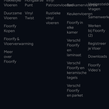
Makkelijke
Hongaarse
Vinyl
Veelgesteld
Vloeren
Punt
Patroonvloeren
Badkamervloeren
Vragen
Duurzame
Vinyl
Rustieke
Keukenvloeren
Samenwerk
Vloeren
Twist
vinyl
Floorify in
vloeren
Werken
Floorify
elke
bij Floorify
Kopen
kamer
(2)
Floorify &
Verschil
Registreer
Vloerverwarming
Floorify
je Vloer
en
Meer
laminaat
Downloads
over
Floorify
Verschil
Floorify
Floorify en
Video's
keramische
tegels
Verschil
Floorify
en parket