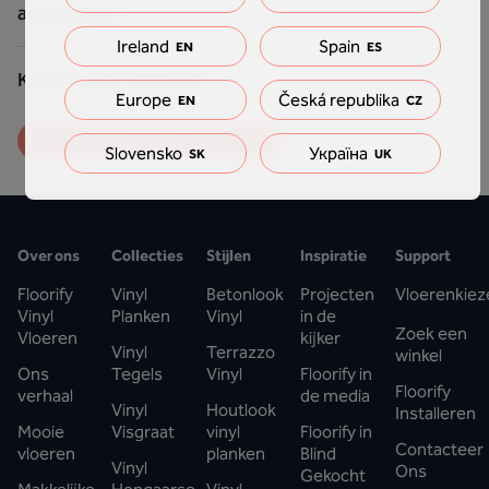
accessoires?
Ireland
Spain
EN
ES
Kan je online bestellen?
Europe
Česká republika
EN
CZ
Bekijk alle veelgestelde vragen
Slovensko
Україна
SK
UK
Over ons
Collecties
Stijlen
Inspiratie
Support
Floorify
Vinyl
Betonlook
Projecten
Vloerenkiez
Vinyl
Planken
Vinyl
in de
Zoek een
Vloeren
kijker
Vinyl
Terrazzo
winkel
Ons
Tegels
Vinyl
Floorify in
Floorify
verhaal
de media
Vinyl
Houtlook
Installeren
Mooie
Visgraat
vinyl
Floorify in
Contacteer
vloeren
planken
Blind
Vinyl
Ons
Gekocht