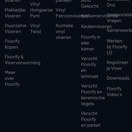
vloeren
planken
Blind
Vinyl
Ons
Gekocht
Makkelijke
Hongaarse
Vinyl
Veelgesteld
Vloeren
Punt
Patroonvloeren
Badkamervloeren
Vragen
Duurzame
Vinyl
Rustieke
Keukenvloeren
Samenwerk
Vloeren
Twist
vinyl
Floorify in
vloeren
Werken
Floorify
elke
bij Floorify
Kopen
kamer
(2)
Floorify &
Verschil
Registreer
Vloerverwarming
Floorify
je Vloer
en
Meer
laminaat
Downloads
over
Floorify
Verschil
Floorify
Floorify en
Video's
keramische
tegels
Verschil
Floorify
en parket