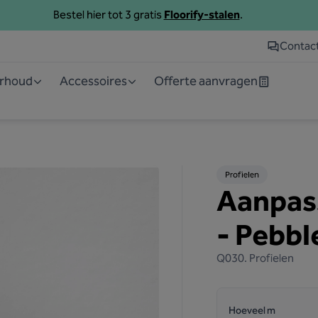
Bestel hier tot 3 gratis
Floorify-stalen
.
Contac
erhoud
Accessoires
Offerte aanvragen
Profielen
Aanpass
- Pebbl
Q030.
Profielen
Hoeveel m