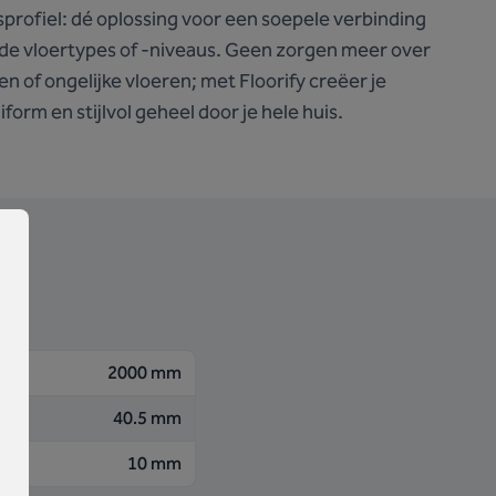
profiel: dé oplossing voor een soepele verbinding
nde vloertypes of -niveaus. Geen zorgen meer over
 of ongelijke vloeren; met Floorify creëer je
form en stijlvol geheel door je hele huis.
2000 mm
40.5 mm
10 mm