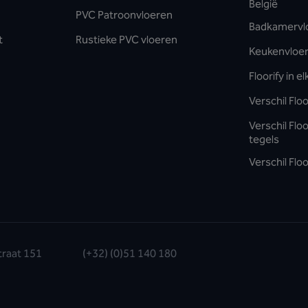
België
PVC Patroonvloeren
Badkamervl
t
Rustieke PVC vloeren
Keukenvloe
Floorify in e
Verschil Floo
Verschil Flo
tegels
Verschil Floo
traat 151
(+32) (0)51 140 180