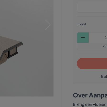
Totaal
st
Bek
Over
Aanpa
Breng een vloeiend