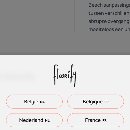
Beach aanpassings
tussen verschille
abrupte overgangen
moeiteloos een uni
 details
België
Belgique
NL
FR
Nederland
France
NL
FR