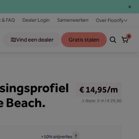
t & FAQ
Dealer Login
Samenwerken
Over Floorify
0
Vind een dealer
Gratis stalen
ingsprofiel
€ 14,95/m
e Beach.
1 doos: 2 m | € 29,90
?
+10% snijverlies