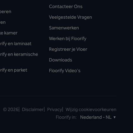
Contacteer Ons
oeren
Veelgestelde Vragen
ren
Samenwerken
lke kamer
Werken bij Floorify
rify en laminaat
Registreer je Vloer
orify en keramische
Downloads
rify en parket
Floorify Video's
©
2026
|
Disclaimer
|
Privacy
|
Wijzig cookievoorkeuren
Floorify in:
Nederland - NL
▼