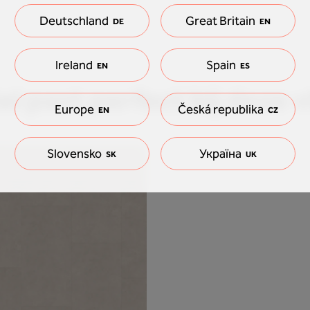
Deutschland
Great Britain
DE
EN
Ireland
Spain
EN
ES
l past perfect bij deze v
Europe
Česká republika
EN
CZ
Slovensko
Україна
SK
UK