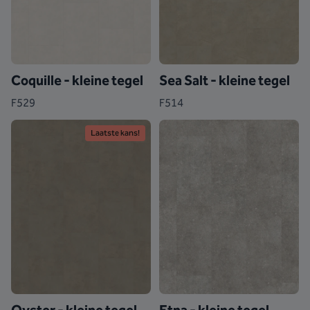
Coquille - kleine tegel
Sea Salt - kleine tegel
F529
F514
Laatste kans!