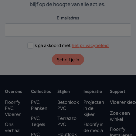
blijf op de hoogte van alle acties.
E-mailadres
Ik ga akkoord met
het privacybeleid
Schrijf je in
Over ons
Collecties
Stijlen
Inspiratie
Support
Floorify
PVC
Betonlook
Projecten
Vloerenkiez
PVC
Planken
PVC
in de
Zoek een
Vloeren
kijker
PVC
Terrazzo
winkel
Ons
Tegels
PVC
Floorify in
Floorify
verhaal
de media
PVC
Houtlook
Installeren