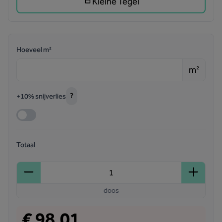
Kleine Tegel
Hoeveel m²
m²
?
+10% snijverlies
Totaal
doos
€ 98,01