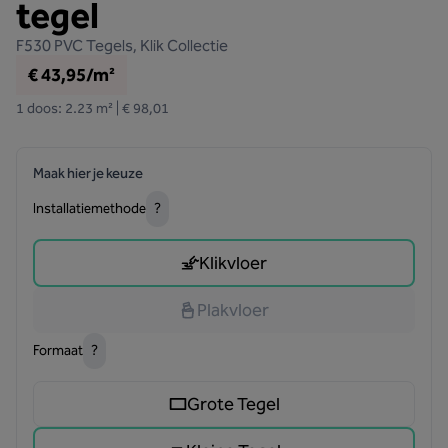
tegel
F530
PVC Tegels, Klik Collectie
€ 43,95/m²
1 doos: 2.23 m² | € 98,01
Maak hier je keuze
Installatiemethode
?
Klikvloer
Plakvloer
Formaat
?
Grote Tegel