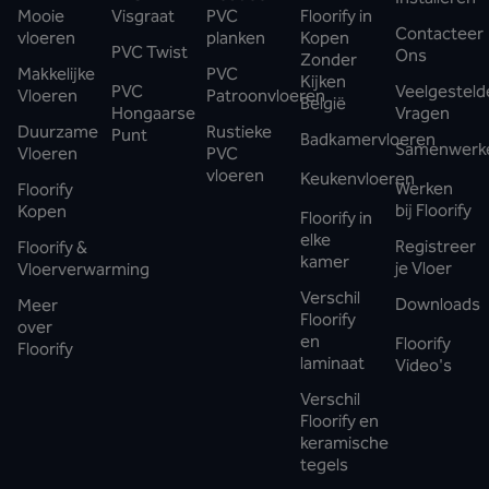
Mooie
Visgraat
PVC
Floorify in
Contacteer
vloeren
planken
Kopen
PVC Twist
Ons
Zonder
Makkelijke
PVC
Kijken
PVC
Veelgesteld
Vloeren
Patroonvloeren
België
Hongaarse
Vragen
Duurzame
Rustieke
Punt
Badkamervloeren
Samenwerk
Vloeren
PVC
vloeren
Keukenvloeren
Werken
Floorify
bij Floorify
Kopen
Floorify in
elke
Registreer
Floorify &
kamer
je Vloer
Vloerverwarming
Verschil
Downloads
Meer
Floorify
over
en
Floorify
Floorify
laminaat
Video's
Verschil
Floorify en
keramische
tegels