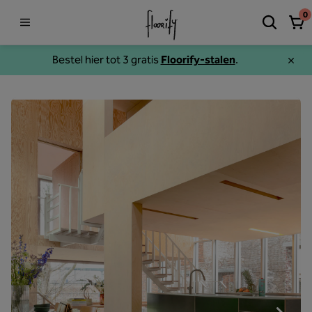
0
Bestel hier tot 3 gratis
Floorify-stalen
.