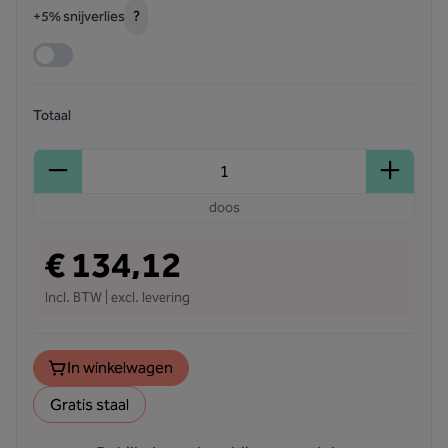
?
+5% snijverlies
Totaal
doos
€ 134,12
Incl. BTW | excl. levering
In winkelwagen
Gratis staal