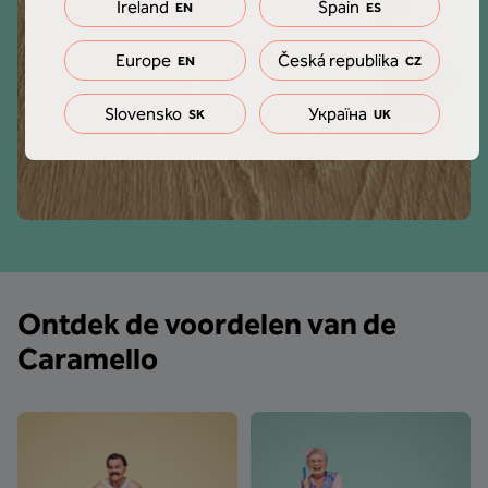
Ireland
Spain
EN
ES
Europe
Česká republika
EN
CZ
Slovensko
Україна
SK
UK
Ontdek de voordelen van de
Caramello