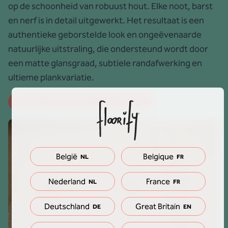
op de schoonheid van robuust hout. Elke noot, barst
en nerf is in detail uitgewerkt. Het resultaat is een
authentieke geborstelde look en ongeëvenaarde
natuurlijke uitstraling, die ondersteund wordt door
een matte glansgraad, subtiele randafwerking en
ultieme plankvariatie.
Lees meer over rustieke PVC vloeren
België
Belgique
NL
FR
Nederland
France
NL
FR
Deutschland
Great Britain
DE
EN