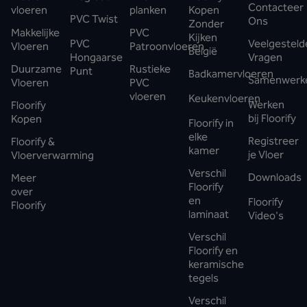
Contacteer
vloeren
planken
Kopen
PVC Twist
Ons
Zonder
Makkelijke
PVC
Kijken
PVC
Veelgesteld
Vloeren
Patroonvloeren
België
Hongaarse
Vragen
Duurzame
Rustieke
Punt
Badkamervloeren
Samenwerk
Vloeren
PVC
vloeren
Keukenvloeren
Werken
Floorify
bij Floorify
Kopen
Floorify in
elke
Registreer
Floorify &
kamer
je Vloer
Vloerverwarming
Verschil
Downloads
Meer
Floorify
over
en
Floorify
Floorify
laminaat
Video's
Verschil
Floorify en
keramische
tegels
Verschil