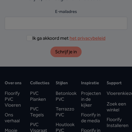
E-mailadres
Ik ga akkoord met
het privacybeleid
Schrijf je in
Over ons
Collecties
Stijlen
Inspiratie
Support
Floorify
PVC
Betonlook
Projecten
Vloerenkiez
PVC
Planken
PVC
in de
Zoek een
Vloeren
kijker
PVC
Terrazzo
winkel
Ons
Tegels
PVC
Floorify in
Floorify
verhaal
de media
PVC
Houtlook
Installeren
Mooie
Visgraat
PVC
Floorify in