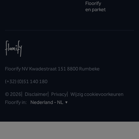
Floorify
en parket
Floorify NV Kwadestraat 151 8800 Rumbeke
(+32) (0)51 140 180
©
2026
|
Disclaimer
|
Privacy
|
Wijzig cookievoorkeuren
Floorify in:
Nederland - NL
▼