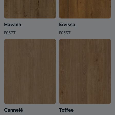
Havana
Eivissa
F037T
F033T
Cannelé
Toffee