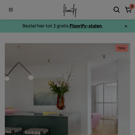
0
Bestel hier tot 3 gratis
Floorify-stalen
.
New