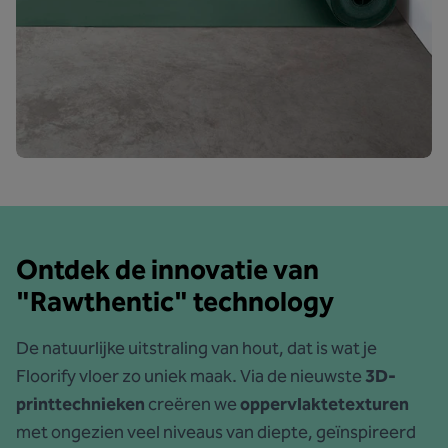
Ontdek de innovatie van
"Rawthentic" technology
De natuurlijke uitstraling van hout, dat is wat je
Floorify vloer zo uniek maak. Via de nieuwste
3D-
printtechnieken
creëren we
oppervlaktetexturen
met ongezien veel niveaus van diepte, geïnspireerd