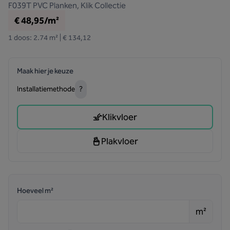
F039T
PVC Planken, Klik Collectie
€ 48,95/m²
1 doos: 2.74 m² | € 134,12
Maak hier je keuze
Installatiemethode
?
Klikvloer
Plakvloer
Hoeveel m²
m²