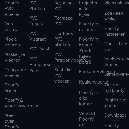
Floorify
PVC
Betonlook
Projecten
Vloerenkiez
PVC
Planken
PVC
in de
Zoek een
Vloeren
kijker
PVC
Terrazzo
winkel
Ons
Tegels
PVC
Floorify in
Floorify
verhaal
de media
PVC
Houtlook
Installeren
Mooie
Visgraat
PVC
Floorify in
Contacteer
vloeren
planken
Kopen
PVC Twist
Ons
Zonder
Makkelijke
PVC
Kijken
PVC
Veelgesteld
Vloeren
Patroonvloeren
België
Hongaarse
Vragen
Duurzame
Rustieke
Punt
Badkamervloeren
Samenwerk
Vloeren
PVC
vloeren
Keukenvloeren
Werken
Floorify
bij Floorify
Kopen
Floorify in
elke
Registreer
Floorify &
kamer
je Vloer
Vloerverwarming
Verschil
Downloads
Meer
Floorify
over
en
Floorify
Floorify