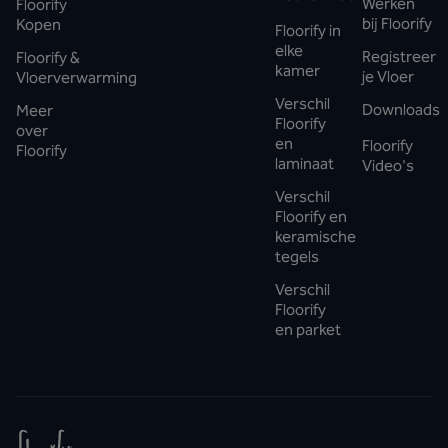
Werken
Floorify
bij Floorify
Kopen
Floorify in
elke
Registreer
Floorify &
kamer
je Vloer
Vloerverwarming
Verschil
Downloads
Meer
Floorify
over
en
Floorify
Floorify
laminaat
Video's
Verschil
Floorify en
keramische
tegels
Verschil
Floorify
en parket