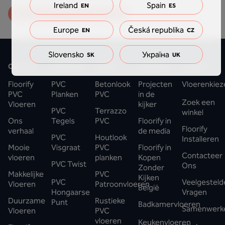
Ireland
Spain
EN
ES
Bekijk alle veelgestelde vragen
Europe
Česká republika
EN
CZ
Slovensko
Україна
SK
UK
Over ons
Collecties
Stijlen
Inspiratie
Support
Floorify
PVC
Betonlook
Projecten
Vloerenkiez
PVC
Planken
PVC
in de
Zoek een
Vloeren
kijker
PVC
Terrazzo
winkel
Ons
Tegels
PVC
Floorify in
Floorify
verhaal
de media
PVC
Houtlook
Installeren
Mooie
Visgraat
PVC
Floorify in
Contacteer
vloeren
planken
Kopen
PVC Twist
Ons
Zonder
Makkelijke
PVC
Kijken
PVC
Veelgesteld
Vloeren
Patroonvloeren
België
Hongaarse
Vragen
Duurzame
Rustieke
Punt
Badkamervloeren
Samenwerk
Vloeren
PVC
vloeren
Keukenvloeren