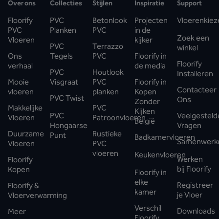
Over ons
Collecties
Stijlen
Inspiratie
Support
Floorify
PVC
Betonlook
Projecten
Vloerenkiez
PVC
Planken
PVC
in de
Zoek een
Vloeren
kijker
PVC
Terrazzo
winkel
Ons
Tegels
PVC
Floorify in
Floorify
verhaal
de media
PVC
Houtlook
Installeren
Mooie
Visgraat
PVC
Floorify in
Contacteer
vloeren
planken
Kopen
PVC Twist
Ons
Zonder
Makkelijke
PVC
Kijken
PVC
Veelgesteld
Vloeren
Patroonvloeren
België
Hongaarse
Vragen
Duurzame
Rustieke
Punt
Badkamervloeren
Samenwerk
Vloeren
PVC
vloeren
Keukenvloeren
Werken
Floorify
bij Floorify
Kopen
Floorify in
elke
Registreer
Floorify &
kamer
je Vloer
Vloerverwarming
Verschil
Downloads
Meer
Floorify