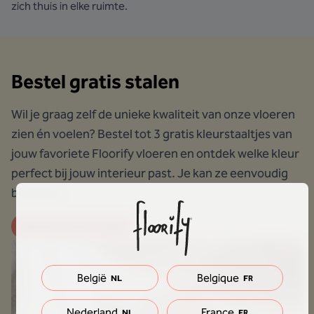
zich thuis in elke ruimte.
Bestel gratis stalen
Wil je graag zelf de unieke kwaliteit van onze vloeren
zien én voelen? Bestel tot 3 gratis kleurstaaltjes van
jouw favoriete Floorify vloeren en ontdek welke kleur
perfect bij jouw interieur past. Je kan ze eenvoudig
bestellen.
Bestel je gratis stalen
België
Belgique
NL
FR
Nederland
France
NL
FR