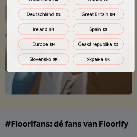
Deutschland
Great Britain
DE
EN
Ireland
Spain
EN
ES
Europe
Česká republika
EN
CZ
Slovensko
Україна
SK
UK
#Floorifans: dé fans van Floorify