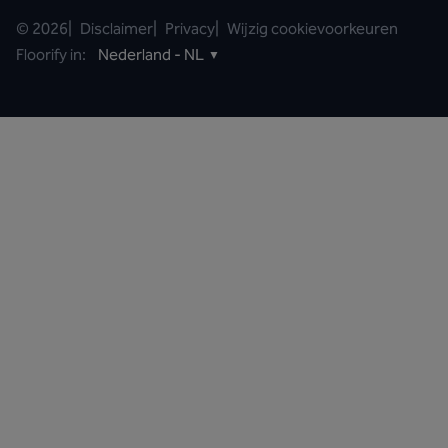
©
2026
|
Disclaimer
|
Privacy
|
Wijzig cookievoorkeuren
Floorify in:
Nederland - NL
▼