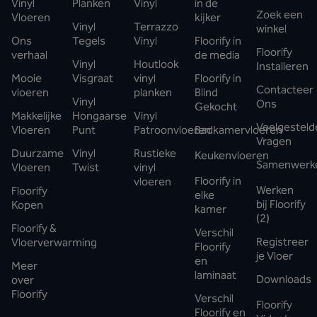
Vinyl
Planken
Vinyl
in de
Zoek een
Vloeren
kijker
Vinyl
Terrazzo
winkel
Ons
Tegels
Vinyl
Floorify in
Floorify
verhaal
de media
Vinyl
Houtlook
Installeren
Mooie
Visgraat
vinyl
Floorify in
Contacteer
vloeren
planken
Blind
Vinyl
Ons
Gekocht
Makkelijke
Hongaarse
Vinyl
Veelgesteld
Vloeren
Punt
Patroonvloeren
Badkamervloeren
Vragen
Duurzame
Vinyl
Rustieke
Keukenvloeren
Samenwerk
Vloeren
Twist
vinyl
Floorify in
vloeren
Werken
Floorify
elke
bij Floorify
Kopen
kamer
(2)
Floorify &
Verschil
Registreer
Vloerverwarming
Floorify
je Vloer
en
Meer
laminaat
Downloads
over
Floorify
Verschil
Floorify
Floorify en