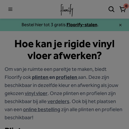
0
Bestel hier tot 3 gratis
Floorify-stalen
.
Hoe kan je rigide vinyl
vloer afwerken?
Om van je ruimte een pareltje te maken, biedt
Floorify ook
plinten
en
profielen
aan. Deze zijn
beschikbaar in dezelfde kleur en afwerking als jouw
gekozen
vinyl vloer
. Onze plinten en profielen zijn
beschikbaar bij alle
verdelers
. Ook bij het plaatsen
van een
online bestelling
zijn alle plinten en profielen
beschikbaar!