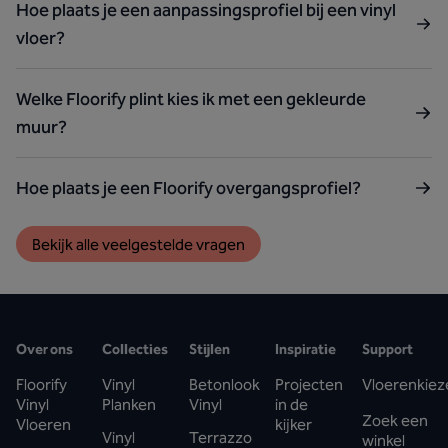
Hoe plaats je een aanpassingsprofiel bij een vinyl
vloer?
Welke Floorify plint kies ik met een gekleurde
muur?
Hoe plaats je een Floorify overgangsprofiel?
Bekijk alle veelgestelde vragen
Over ons
Collecties
Stijlen
Inspiratie
Support
Floorify
Vinyl
Betonlook
Projecten
Vloerenkiez
Vinyl
Planken
Vinyl
in de
Zoek een
Vloeren
kijker
Vinyl
Terrazzo
winkel