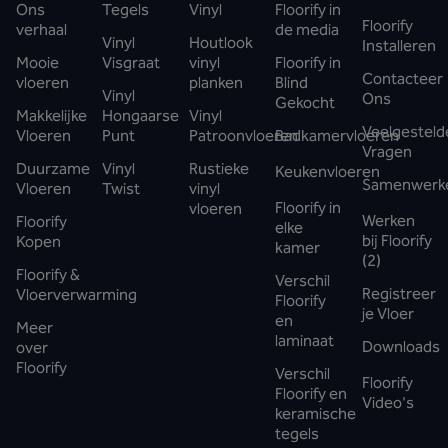
Ons
Tegels
Vinyl
Floorify in
Floorify
verhaal
de media
Vinyl
Houtlook
Installeren
Mooie
Visgraat
vinyl
Floorify in
Contacteer
vloeren
planken
Blind
Vinyl
Ons
Gekocht
Makkelijke
Hongaarse
Vinyl
Veelgesteld
Vloeren
Punt
Patroonvloeren
Badkamervloeren
Vragen
Duurzame
Vinyl
Rustieke
Keukenvloeren
Samenwerk
Vloeren
Twist
vinyl
Floorify in
vloeren
Werken
Floorify
elke
bij Floorify
Kopen
kamer
(2)
Floorify &
Verschil
Registreer
Vloerverwarming
Floorify
je Vloer
en
Meer
laminaat
Downloads
over
Floorify
Verschil
Floorify
Floorify en
Video's
keramische
tegels