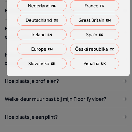
Nederland
France
NL
FR
Hoe plaats je een Floorify eindprofiel?
Deutschland
Great Britain
DE
EN
Hoeveel plaats moet je vrijlaten voor het Floorify
Ireland
Spain
EN
ES
eindprofiel?
Europe
Česká republika
EN
CZ
Hoeveel plaats moet je vrijlaten voor het Floorify
overgangsprofiel?
Slovensko
Україна
SK
UK
Hoe plaats je profielen?
Welke kleur muur past bij mijn Floorify vloer?
Hoe plaats je een plint?