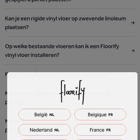
Kan je een rigide vinyl vloer op zwevende linoleum
plaatsen?
Op welke bestaande vloeren kan ik een Floorify
vinyl vloer installeren?
Kan je Floorify op elke ondergrond plaatsen?
Kan je een rigide vinyl vloer op een vast tapijt
plaatsen?
België
Belgique
NL
FR
Kan je een rigide vinyl vloer op verlijmde laminaat
plaatsen?
Nederland
France
NL
FR