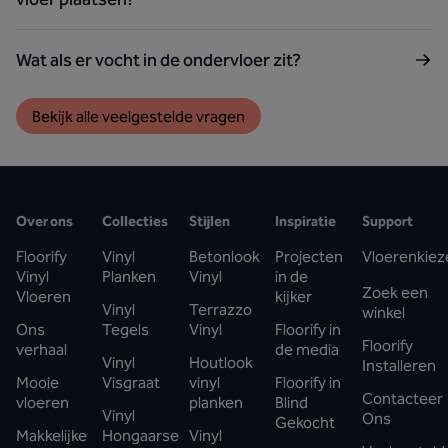
Wat als er vocht in de ondervloer zit?
Bekijk alle veelgestelde vragen
Over ons
Collecties
Stijlen
Inspiratie
Support
Floorify
Vinyl
Betonlook
Projecten
Vloerenkiez
Vinyl
Planken
Vinyl
in de
Zoek een
Vloeren
kijker
Vinyl
Terrazzo
winkel
Ons
Tegels
Vinyl
Floorify in
Floorify
verhaal
de media
Vinyl
Houtlook
Installeren
Mooie
Visgraat
vinyl
Floorify in
Contacteer
vloeren
planken
Blind
Vinyl
Ons
Gekocht
Makkelijke
Hongaarse
Vinyl