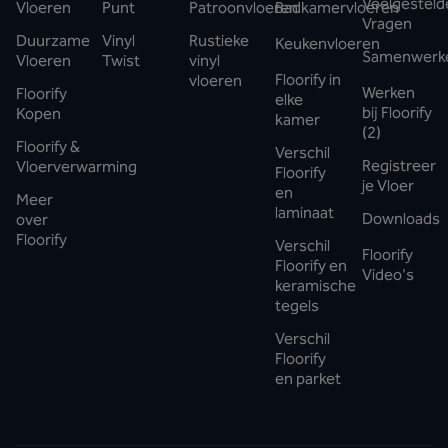
Veelgesteld
Vloeren
Punt
Patroonvloeren
Badkamervloeren
Vragen
Duurzame
Vinyl
Rustieke
Keukenvloeren
Samenwerk
Vloeren
Twist
vinyl
Floorify in
vloeren
Werken
Floorify
elke
bij Floorify
Kopen
kamer
(2)
Floorify &
Verschil
Registreer
Vloerverwarming
Floorify
je Vloer
en
Meer
laminaat
Downloads
over
Floorify
Verschil
Floorify
Floorify en
Video's
keramische
tegels
Verschil
Floorify
en parket