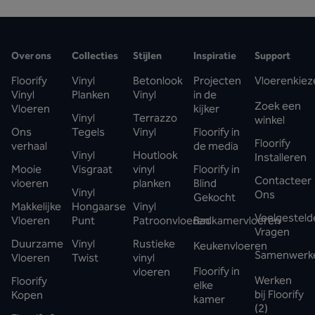
Over ons
Collecties
Stijlen
Inspiratie
Support
Floorify
Vinyl
Betonlook
Projecten
Vloerenkiez
Vinyl
Planken
Vinyl
in de
Zoek een
Vloeren
kijker
Vinyl
Terrazzo
winkel
Ons
Tegels
Vinyl
Floorify in
Floorify
verhaal
de media
Vinyl
Houtlook
Installeren
Mooie
Visgraat
vinyl
Floorify in
Contacteer
vloeren
planken
Blind
Vinyl
Ons
Gekocht
Makkelijke
Hongaarse
Vinyl
Veelgesteld
Vloeren
Punt
Patroonvloeren
Badkamervloeren
Vragen
Duurzame
Vinyl
Rustieke
Keukenvloeren
Samenwerk
Vloeren
Twist
vinyl
Floorify in
vloeren
Werken
Floorify
elke
bij Floorify
Kopen
kamer
(2)