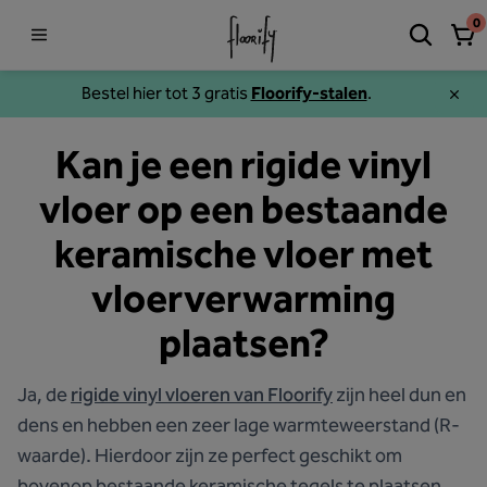
0
Bestel hier tot 3 gratis
Floorify-stalen
.
Kan je een rigide vinyl
vloer op een bestaande
keramische vloer met
vloerverwarming
plaatsen?
Ja, de
rigide vinyl vloeren van Floorify
zijn heel dun en
dens en hebben een zeer lage warmteweerstand (R-
waarde). Hierdoor zijn ze perfect geschikt om
bovenop bestaande keramische tegels te plaatsen