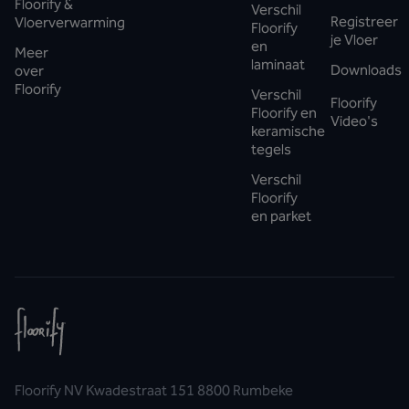
Floorify &
Verschil
Registreer
Vloerverwarming
Floorify
je Vloer
en
Meer
laminaat
Downloads
over
Floorify
Verschil
Floorify
Floorify en
Video's
keramische
tegels
Verschil
Floorify
en parket
Floorify NV Kwadestraat 151 8800 Rumbeke