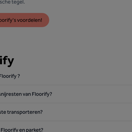
ische tegel.
oorify's voordelen!
ify
Floorify ?
nijresten van Floorify?
este transporteren?
 Floorify en parket?