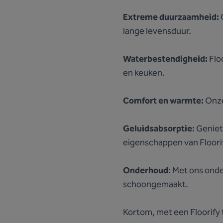
Extreme duurzaamheid:
O
lange levensduur.
Waterbestendigheid:
Flo
en keuken.
Comfort en warmte:
Onze
Geluidsabsorptie:
Geniet
eigenschappen van Floorif
Onderhoud:
Met ons onder
schoongemaakt.
Kortom, met een Floorify 