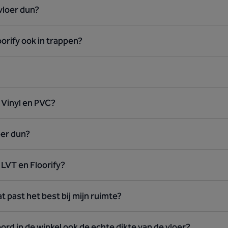
 vloer dun?
orify ook in trappen?
n Vinyl en PVC?
oer dun?
 LVT en Floorify?
at past het best bij mijn ruimte?
bord in de winkel ook de echte dikte van de vloer?