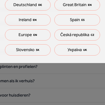
Deutschland
Great Britain
DE
EN
 Floorify en zelfklevende PVC vloer?
Ireland
Spain
EN
ES
 Floorify en gietvloer?
Europe
Česká republika
EN
CZ
ify?
Slovensko
Україна
SK
UK
 Floorify en kurkvloer?
plinten en profielen?
emen als ik verhuis?
 voor huisdieren?