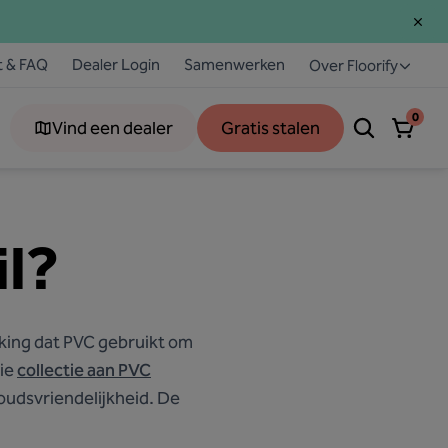
t & FAQ
Dealer Login
Samenwerken
Over Floorify
0
Vind een dealer
Gratis stalen
il?
kking dat PVC gebruikt om
oie
collectie aan PVC
oudsvriendelijkheid. De