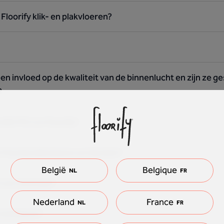
 Floorify klik- en plakvloeren?
en invloed op de kwaliteit van de binnenlucht en zijn ze 
?
 klik PVC en Floorify?
 Floorify klikvloeren en Novilon?
België
Belgique
NL
FR
f voor laminaat?
Nederland
France
NL
FR
installeren?