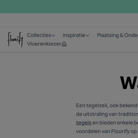
Collecties
Inspiratie
Plaatsing & Ond
Vloerenkiezer
Wa
Een tegelzeil, ook bekend 
de uitstraling van traditi
tegels
en bieden enkele b
voordelen van Floorify op e