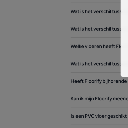
Wat is het verschil tussen
Wat is het verschil tussen
Welke vloeren heeft Floor
Wat is het verschil tussen
Heeft Floorify bijhorende 
Kan ik mijn Floorify meen
Is een PVC vloer geschikt