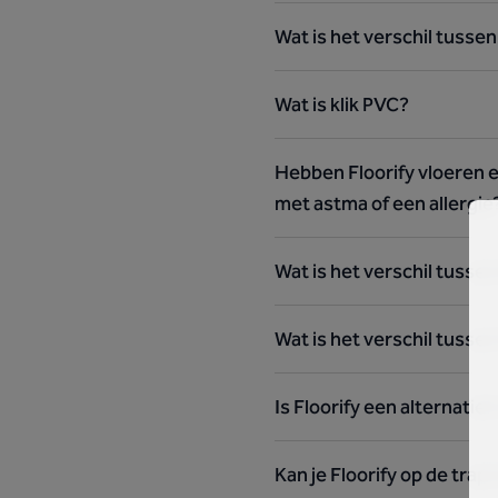
Wat is het verschil tussen
Wat is klik PVC?
Hebben Floorify vloeren e
met astma of een allergie
Wat is het verschil tussen
Wat is het verschil tussen
Is Floorify een alternatie
Kan je Floorify op de trap 