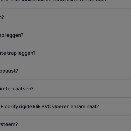
n?
rap leggen?
hte trap leggen?
 robuust?
uimte plaatsen?
 Floorify rigide klik PVC vloeren en laminaat?
systeem?