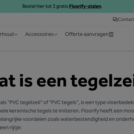
Bestel hier tot 3 gratis
Floorify-stalen
.
Contac
erhoud
Accessoires
Offerte aanvragen
t is een tegelze
als "PVC tegelzeil" of "PVC tegels", is een type vloerbede
onele keramische tegels te imiteren. Floorify heeft een mo
elangrijke voordelen zoals waterbestendigheid en onderh
en rijtje: