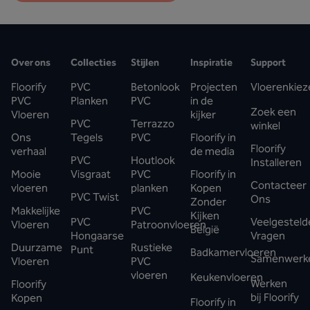
Over ons
Collecties
Stijlen
Inspiratie
Support
Floorify
PVC
Betonlook
Projecten
Vloerenkiez
PVC
Planken
PVC
in de
Zoek een
Vloeren
kijker
PVC
Terrazzo
winkel
Ons
Tegels
PVC
Floorify in
Floorify
verhaal
de media
PVC
Houtlook
Installeren
Mooie
Visgraat
PVC
Floorify in
Contacteer
vloeren
planken
Kopen
PVC Twist
Ons
Zonder
Makkelijke
PVC
Kijken
PVC
Veelgesteld
Vloeren
Patroonvloeren
België
Hongaarse
Vragen
Duurzame
Rustieke
Punt
Badkamervloeren
Samenwerk
Vloeren
PVC
vloeren
Keukenvloeren
Werken
Floorify
bij Floorify
Kopen
Floorify in