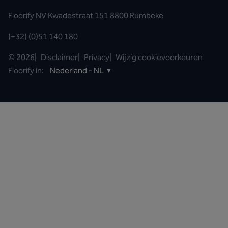
Floorify NV Kwadestraat 151 8800 Rumbeke
(+32) (0)51 140 180
©
2026
|
Disclaimer
|
Privacy
|
Wijzig cookievoorkeuren
Floorify in:
Nederland - NL
▼